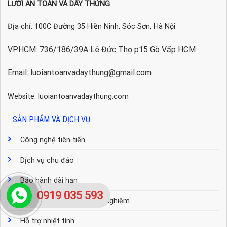
LƯỚI AN TOÀN VÀ DÂY THỪNG
Địa chỉ: 100C Đường 35 Hiền Ninh, Sóc Sơn, Hà Nội
VPHCM: 736/186/39A Lê Đức Thọ p15 Gò Vấp HCM
Email: luoiantoanvadaythung@gmail.com
Website: luoiantoanvadaythung.com
SẢN PHẨM VÀ DỊCH VỤ
Công nghệ tiên tiến
Dịch vụ chu đáo
Bảo hành dài hạn
0919 035 593
Đội ngũ tư vấn nhiều kinh nghiệm
Hỗ trợ nhiệt tình