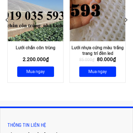
Lưới chắn côn trùng
Lưới nhựa cứng màu trắng
trang trí đèn led
Giá
Giá
2.200.000
₫
80.000
₫
85.000
₫
gốc
hiện
là:
tại
Mua ngay
Mua ngay
85.000₫.
là:
80.000
THÔNG TIN LIÊN HỆ