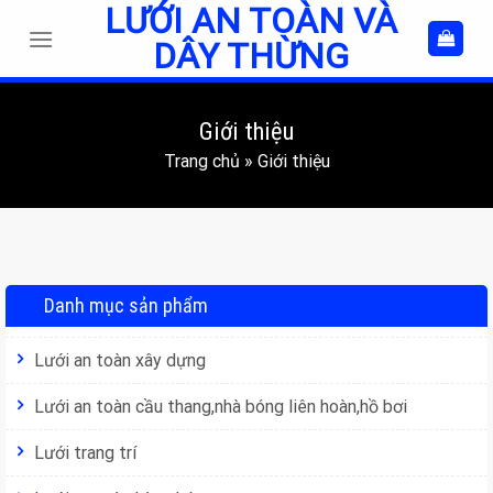
LƯỚI AN TOÀN VÀ
Skip
to
DÂY THỪNG
content
Giới thiệu
Trang chủ
»
Giới thiệu
Danh mục sản phẩm
Lưới an toàn xây dựng
Lưới an toàn cầu thang,nhà bóng liên hoàn,hồ bơi
Lưới trang trí