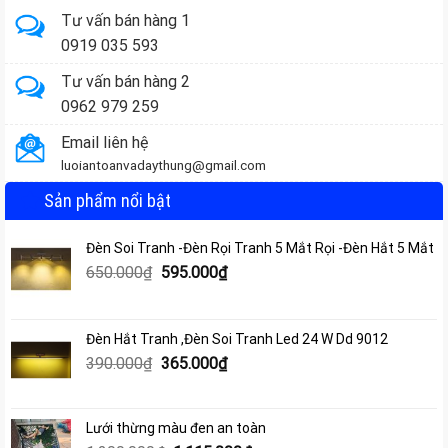
Tư vấn bán hàng 1
0919 035 593
Tư vấn bán hàng 2
0962 979 259
Email liên hệ
luoiantoanvadaythung@gmail.com
Sản phẩm nổi bật
Đèn Soi Tranh -Đèn Rọi Tranh 5 Mắt Rọi -Đèn Hắt 5 Mắt
Giá
Giá
650.000
₫
595.000
₫
gốc
hiện
là:
tại
650.000₫.
là:
Đèn Hắt Tranh ,Đèn Soi Tranh Led 24 W Dd 9012
595.000₫.
Giá
Giá
390.000
₫
365.000
₫
gốc
hiện
là:
tại
390.000₫.
là:
Lưới thừng màu đen an toàn
365.000₫.