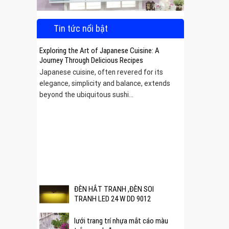
Tin tức nổi bật
Exploring the Art of Japanese Cuisine: A
Journey Through Delicious Recipes
Japanese cuisine, often revered for its
elegance, simplicity and balance, extends
beyond the ubiquitous sushi...
 được
ĐÈN HẮT TRANH ,ĐÈN SOI
TRANH LED 24 W DD 9012
lưới trang trí nhựa mắt cáo màu