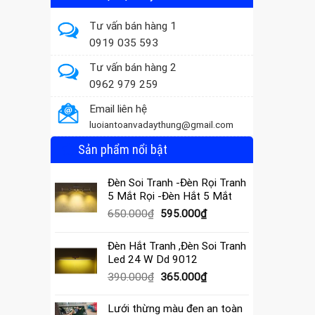
Tư vấn bán hàng 1
0919 035 593
Tư vấn bán hàng 2
0962 979 259
Email liên hệ
luoiantoanvadaythung@gmail.com
Sản phẩm nổi bật
Đèn Soi Tranh -Đèn Rọi Tranh
5 Mắt Rọi -Đèn Hắt 5 Mắt
Giá
Giá
650.000
₫
595.000
₫
gốc
hiện
là:
tại
Đèn Hắt Tranh ,Đèn Soi Tranh
650.000₫.
là:
Led 24 W Dd 9012
595.000₫.
Giá
Giá
390.000
₫
365.000
₫
gốc
hiện
là:
tại
Lưới thừng màu đen an toàn