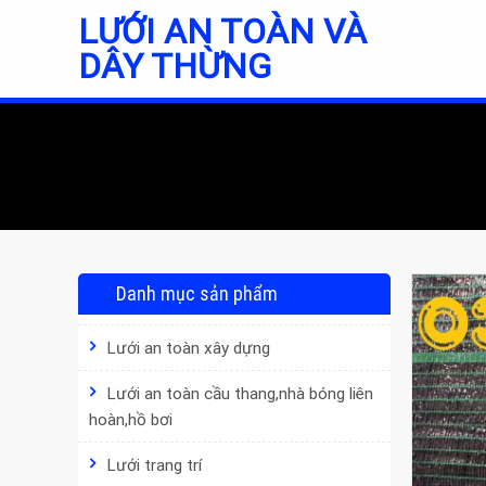
Skip
LƯỚI AN TOÀN VÀ
to
DÂY THỪNG
content
Danh mục sản phẩm
Lưới an toàn xây dựng
Lưới an toàn cầu thang,nhà bóng liên
hoàn,hồ bơi
Lưới trang trí