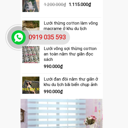
390.000₫.
là:
Giá
Giá
1.200.000
₫
1.115.000
₫
365.000₫.
gốc
hiện
là:
tại
1.200.000₫.
là:
Lưới thừng cotton làm võng
1.115.000₫.
macrame ở khu du lịch
4.000.000
₫
0919 035 593
Lưới võng sợi thừng cotton
an toàn nằm thư giãn đọc
sách
990.000
₫
Lưới đan đôi nằm thư giãn ở
khu du lịch bãi biển chụp ảnh
990.000
₫