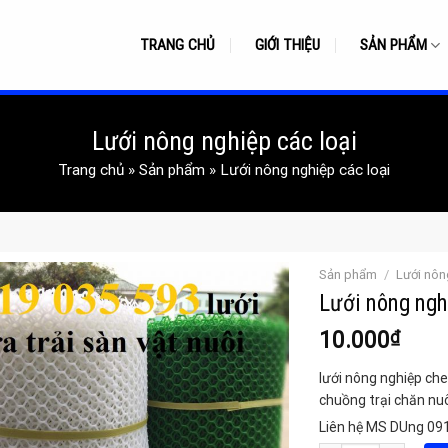
TRANG CHỦ
GIỚI THIỆU
SẢN PHẨM
Lưới nông nghiệp các loại
Trang chủ
»
Sản phẩm
»
Lưới nông nghiệp các loại
Sản phẩm
/
Lưới nôn
Lưới nông ngh
10.000
₫
lưới nông nghiệp che 
chuồng trại chăn nu
Liên hệ MS DUng 091