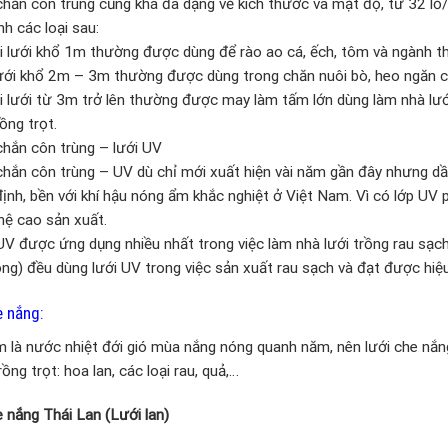
 chắn côn trùng cũng khá đa dạng về kích thước và mật độ, từ 32 
nh các loại sau:
i lưới khổ 1m thường được dùng để rào ao cá, ếch, tôm và ngành th
ưới khổ 2m – 3m thường được dùng trong chăn nuôi bò, heo ngăn cô
i lưới từ 3m trở lên thường được may làm tấm lớn dùng làm nhà lư
ồng trọt.
chắn côn trùng – lưới UV
chắn côn trùng – UV dù chỉ mới xuất hiện vài năm gần đây nhưng dần
định, bền với khí hậu nóng ẩm khắc nghiệt ở Việt Nam. Vì có lớp UV
hệ cao sản xuất.
UV được ứng dụng nhiều nhất trong việc làm nhà lưới trồng rau sạch
g) đều dùng lưới UV trong việc sản xuất rau sạch và đạt được hiệ
e nắng:
 là nước nhiệt đới gió mùa nắng nóng quanh năm, nên lưới che nắng
rồng trọt: hoa lan, các loại rau, quả,…
 nắng Thái Lan (Lưới lan)