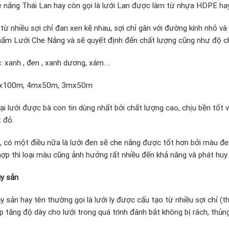
e nắng Thái Lan hay còn gọi là lưới Lan được làm từ nhựa HDPE ha
từ nhiều sợi chỉ đan xen kẽ nhau, sợi chỉ gân với đường kính nhỏ và 
hẩm Lưới Che Nắng và sẽ quyết định đến chất lượng cũng như độ ch
 xanh , đen , xanh dương, xám….
x100m, 4mx50m, 3mx50m
oại lưới được bà con tin dùng nhất bởi chất lượng cao, chịu bền tốt vớ
 đỏ.
, có một điều nữa là lưới đen sẽ che nắng được tốt hơn bởi màu đen
ợp thì loại màu cũng ảnh hưởng rất nhiều đến khả năng và phát huy
ủy sản
y sản hay tên thường gọi là lưới ly được cấu tạo từ nhiều sợi chỉ (
p tăng độ dày cho lưới trong quá trình đánh bắt không bị rách, thủng