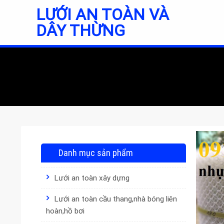
Skip
LƯỚI AN TOÀN VÀ
to
DÂY THỪNG
content
Danh mục sản phẩm
Lưới an toàn xây dựng
Lưới an toàn cầu thang,nhà bóng liên
hoàn,hồ bơi