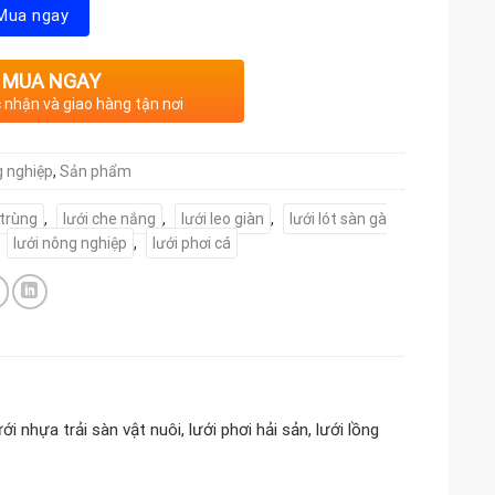
Mua ngay
MUA NGAY
c nhận và giao hàng tận nơi
g nghiệp
,
Sản phẩm
 trùng
,
lưới che nắng
,
lưới leo giàn
,
lưới lót sàn gà
,
lưới nông nghiệp
,
lưới phơi cá
i nhựa trải sàn vật nuôi, lưới phơi hải sản, lưới lồng