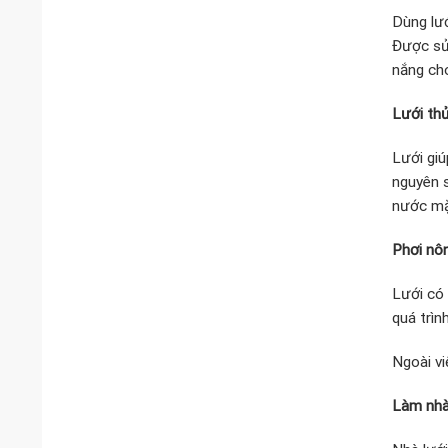
Dùng lướ
Được sử
nắng cho
Lưới thủ
Lưới giú
nguyên s
nước mặt
Phơi nôn
Lưới có 
quá trìn
Ngoài vi
Làm nhà 