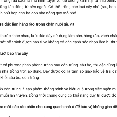
 trồng rau sạch là mô hình tuyệt vời để chống xâm hại từ sâu bệnh, 
ng tác động từ bên ngoài. Có thể trồng các loại cây nhỏ (rau, hoa 
ình phù hợp cho bà con nhà nông quy mô nhỏ.
a đúc làm hàng rào trong chăn nuôi gà, vịt
 thước khác nhau, lưới đúc dày sử dụng làm sàn, hàng rào, vách chắ
i sắt sẽ tránh được han rỉ và không có các cạnh sắc nhọn làm bị thư
lưới bao trái cây
t cả phương pháp phòng tránh sâu côn trùng, sâu bọ, thì việc dùng 
 nhà trồng trọt áp dụng. Đây được coi là tấm áo giáp bảo vệ trái cây
 khỏi sâu bọ, côn trùng.
n côn trùng là sản phẩm thông minh và hiệu quả trong việc ngăn mu
muỗi lan truyền. Đồng thời chúng cũng có khả năng duy trì được độ 
a mắt cáo rào chắn cho xung quanh nhà ở để bảo vệ không gian riê