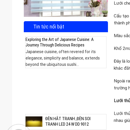
Lưới ch
Cấu tạo 
thành p
Tin tức nổi bật
Màu sắc:
Exploring the Art of Japanese Cuisine: A
Journey Through Delicious Recipes
Khổ 2m
Japanese cuisine, often revered for its
elegance, simplicity and balance, extends
Đây là l
beyond the ubiquitous sushi...
khác đắt
Ngoài ra
trường h
m được
Lưới th
Lưới thủ
ĐÈN HẮT TRANH ,ĐÈN SOI
nhau giú
TRANH LED 24 W DD 9012