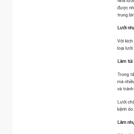
Nhà lưới
được nhữ
trung b
Lưới nhự
Với kích
loại lướ
Làm túi 
Trong tấ
mà nhiều
và tránh
Lưới chắ
bệnh do 
Làm nhự