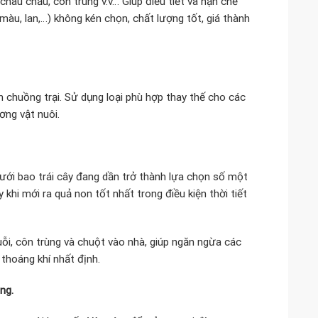
châu chấu, côn trùng v.v… Giúp điều tiết và hạn chế
màu, lan,…) không kén chọn, chất lượng tốt, giá thành
n chuồng trại. Sử dụng loại phù hợp thay thế cho các
ơng vật nuôi.
lưới bao trái cây đang dần trở thành lựa chọn số một
 khi mới ra quả non tốt nhất trong điều kiện thời tiết
ỗi, côn trùng và chuột vào nhà, giúp ngăn ngừa các
thoáng khí nhất định.
ng.