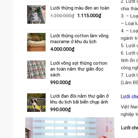
gốc
hiện
2. Lưới
là:
tại
Lưới thừng màu đen an toàn
chia thà
390.000₫.
là:
Giá
Giá
1.200.000
₫
1.115.000
₫
3. – Loạ
365.000₫.
gốc
hiện
– Loại l
là:
tại
4. – Loạ
1.200.000₫.
là:
Lưới thừng cotton làm võng
ngành tr
1.115.000₫.
macrame ở khu du lịch
5. Lưới 
4.000.000
₫
6. Lưới 
tính ổn 
Lưới võng sợi thừng cotton
công ng
an toàn nằm thư giãn đọc
sách
7. Lưới 
990.000
₫
(Lâm Đồn
Lưới ch
Lưới đan đôi nằm thư giãn ở
khu du lịch bãi biển chụp ảnh
Việt Nam
990.000
₫
nghiệp t
Lưới che