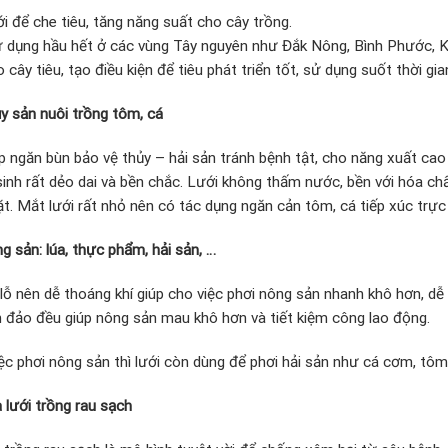
i để che tiêu, tăng năng suất cho cây trồng.
 dụng hầu hết ở các vùng Tây nguyên như Đắk Nông, Bình Phước, K
 cây tiêu, tạo điều kiện để tiêu phát triển tốt, sử dụng suốt thời gi
y sản nuôi trồng tôm, cá
p ngăn bùn bảo vệ thủy – hải sản tránh bệnh tật, cho năng xuất cao
inh rất dẻo dai và bền chắc. Lưới không thấm nước, bền với hóa ch
. Mắt lưới rất nhỏ nên có tác dụng ngăn cản tôm, cá tiếp xúc trực t
g sản: lúa, thực phẩm, hải sản, …
lỗ nên dễ thoáng khí giúp cho việc phơi nông sản nhanh khô hơn, dễ
h đảo đều giúp nông sản mau khô hơn và tiết kiệm công lao động.
ệc phơi nông sản thì lưới còn dùng để phơi hải sản như cá cơm, tôm
lưới trồng rau sạch