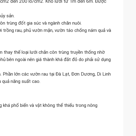
lỗ/cm2 đến 200 lỗ/cm2. Khổ lưới từ 1m đến 6m. Được
ủy sản.
n trùng đốt gia súc và ngành chăn nuôi.
ới trồng rau, phủ vườn mận, vườn táo chống nám quả và
 thay thế loại lưới chắn côn trùng truyền thống nhờ
 phủ bên ngoài nên giá thành khá đắt đỏ do phải sử dụng
. Phần lớn các vườn rau tại Đà Lạt, Đơn Dương, Di Linh
u quả năng suất cao.
 khá phổ biến và vật không thể thiếu trong nông