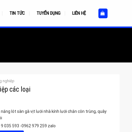
TIN TỨC
TUYỂN DỤNG
LIÊN HỆ
g nghiệp
iệp các loại
nắng lót sàn gà vịt lưới nhà kính lưới chắn côn trùng, quây
ôi
9 035 593 -0962 979 259 zalo