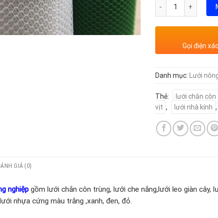
Số lượng
Gọi điện xá
Danh mục:
Lưới nôn
Thẻ:
lưới chắn côn
vịt
,
lưới nhà kính
ĐÁNH GIÁ (0)
ng nghiệp
gồm lưới chắn côn trùng, lưới che nắng,lưới leo giàn cây, lướ
 lưới nhựa cứng màu trắng ,xanh, đen, đỏ.