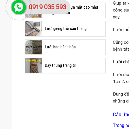
Giúp ta 
0919 035 593
lưới trang trí nhựa mắt cáo màu
công suấ
trắng xanh đen
nay.
Lưới giếng trời cầu thang
Lưới thủ
Cũng có 
Lưới bao hàng hóa
bệnh tật
Lưới ch
Dây thừng trang trí
Lưới rào
1cm2, ô 
Dùng để 
những gi
Các ứng
Trong n