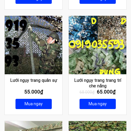
Lưới ngụy trang quân sự
Lưới ngụy trang trang trí
che nắng
Giá
Giá
55.000
₫
65.000
₫
68.000
₫
gốc
hiện
là:
tại
Mua ngay
Mua ngay
68.000₫.
là:
65.000