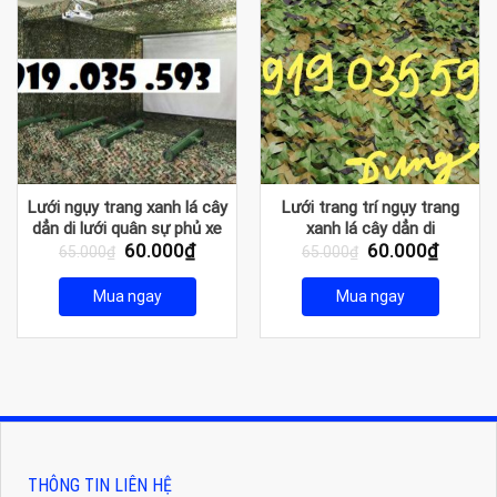
Lưới ngụy trang xanh lá cây
Lưới trang trí ngụy trang
dẳn di lưới quân sự phủ xe
xanh lá cây dẳn di
Giá
Giá
Giá
Giá
60.000
₫
60.000
₫
tăng pháo binh
65.000
₫
65.000
₫
gốc
hiện
gốc
hiện
là:
tại
là:
tại
Mua ngay
Mua ngay
65.000₫.
là:
65.000₫.
là:
60.000₫.
60.000
THÔNG TIN LIÊN HỆ