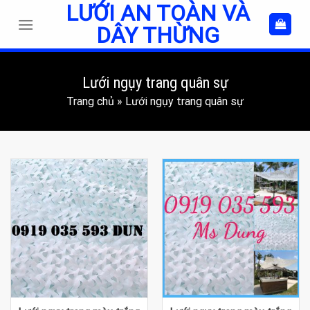
LƯỚI AN TOÀN VÀ
Skip
to
DÂY THỪNG
content
Lưới ngụy trang quân sự
Trang chủ
»
Lưới ngụy trang quân sự