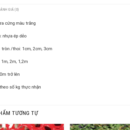
ĐÁNH GIÁ (0)
ựa cứng màu trắng
u: nhựa ép dẻo
 tròn /thoi: 1cm, 2cm, 3cm
i 1m, 2m, 1,2m
0m trở lên
 theo số kg thực nhận
HẨM TƯƠNG TỰ