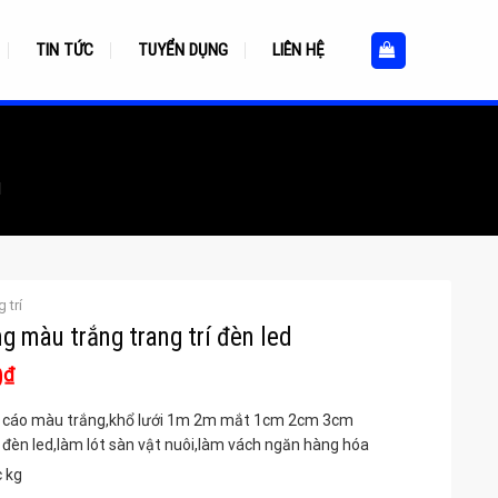
TIN TỨC
TUYỂN DỤNG
LIÊN HỆ
d
 trí
g màu trắng trang trí đèn led
Giá
0
₫
hiện
 cáo màu trắng,khổ lưới 1m 2m mắt 1cm 2cm 3cm
tại
 đèn led,làm lót sàn vật nuôi,làm vách ngăn hàng hóa
₫.
là:
80.000₫.
c kg