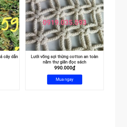
lá cây dẳn
Lưới võng sợi thừng cotton an toàn
Lư
nằm thư giãn đọc sách
iá
990.000
₫
iện
ại
Mua ngay
à:
60.000₫.