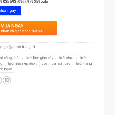
9 035 593 -0962 979 259 zalo
Mua ngay
MUA NGAY
c nhận và giao hàng tận nơi
g nghiệp
,
Lưới trang trí
led cổng chào
,
lưới làm giàn cây
,
lưới nhựa
,
lưới
ng
,
lưới nhựa ép dẻo
,
lưới nhựa mắt cáo
,
lưới trang
ách ngăn