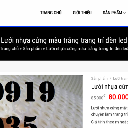
TRANG CHỦ
GIỚI THIỆU
SẢN PHẨM
Lưới nhựa cứng màu trắng trang trí đèn led
Trang chủ
»
Sản phẩm
»
Lưới nhựa cứng màu trắng trang trí đèn le
Sản phẩm
/
Lưới trang
Lưới nhựa cứn
Giá
80.00
₫
85.000
gốc
Lưới nhựa cứng mắt
là:
chuyên làm trang trí
85.000
Giá tính theo m hoặ