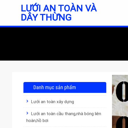
Skip
LƯỚI AN TOÀN VÀ
to
DÂY THỪNG
content
Danh mục sản phẩm
Lưới an toàn xây dựng
Lưới an toàn cầu thang,nhà bóng liên
hoàn,hồ bơi