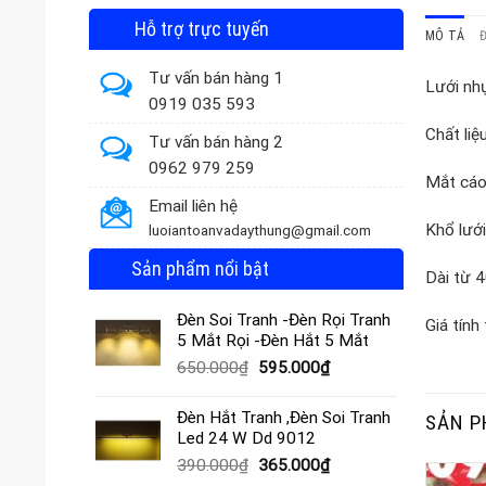
Hỗ trợ trực tuyến
MÔ TẢ
Tư vấn bán hàng 1
Lưới nh
0919 035 593
Chất liệ
Tư vấn bán hàng 2
0962 979 259
Mắt cáo
Email liên hệ
Khổ lướ
luoiantoanvadaythung@gmail.com
Sản phẩm nổi bật
Dài từ 4
Đèn Soi Tranh -Đèn Rọi Tranh
Giá tính
5 Mắt Rọi -Đèn Hắt 5 Mắt
Giá
Giá
650.000
₫
595.000
₫
gốc
hiện
là:
tại
Đèn Hắt Tranh ,Đèn Soi Tranh
SẢN P
650.000₫.
là:
Led 24 W Dd 9012
595.000₫.
Giá
Giá
390.000
₫
365.000
₫