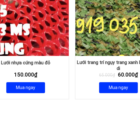
Lưới trang trí ngụy trang xanh 
Lưới nhựa cứng màu đỏ
di
Giá
G
150.000
₫
60.000
₫
65.000
₫
gốc
h
là:
t
Mua ngay
Mua ngay
65.000₫.
l