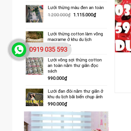
gốc
hiện
là:
tại
Lưới thừng màu đen an toàn
390.000₫.
là:
Giá
Giá
1.200.000
₫
1.115.000
₫
365.000₫.
gốc
hiện
là:
tại
1.200.000₫.
là:
Lưới thừng cotton làm võng
1.115.000₫.
macrame ở khu du lịch
4.000.000
₫
0919 035 593
Lưới che nắng cuộn 200m2
Lưới võng sợi thừng cotton
an toàn nằm thư giãn đọc
2.500.000
₫
sách
990.000
₫
Mua ngay
Lưới đan đôi nằm thư giãn ở
khu du lịch bãi biển chụp ảnh
990.000
₫