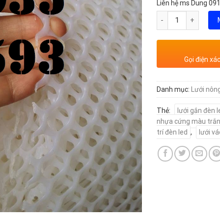
Liên hệ ms Dung 091
Số lượng
Gọi điện xá
Danh mục:
Lưới nôn
Thẻ:
lưới gắn đèn 
nhựa cứng màu trắ
trí đèn led
,
lưới v