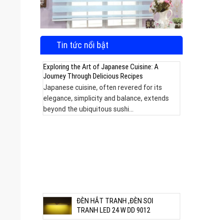
Tin tức nổi bật
Exploring the Art of Japanese Cuisine: A
Journey Through Delicious Recipes
Japanese cuisine, often revered for its
elegance, simplicity and balance, extends
beyond the ubiquitous sushi...
m được
ĐÈN HẮT TRANH ,ĐÈN SOI
TRANH LED 24 W DD 9012