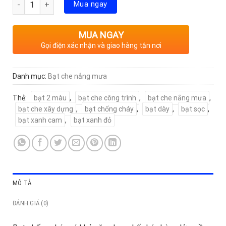
Mua ngay
MUA NGAY
Gọi điện xác nhận và giao hàng tận nơi
Danh mục:
Bạt che nắng mưa
Thẻ:
bạt 2 màu
,
bạt che công trình
,
bạt che nắng mưa
,
bạt che xây dựng
,
bạt chống cháy
,
bạt dày
,
bạt sọc
,
bạt xanh cam
,
bạt xanh đỏ
MÔ TẢ
ĐÁNH GIÁ (0)