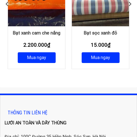
Bạt xanh cam che nắng
Bạt sọc xanh đỏ
Giá
2.200.000
₫
15.000
₫
hiện
ại
Mua ngay
Mua ngay
à:
2.150.000₫.
THÔNG TIN LIÊN HỆ
LƯỚI AN TOÀN VÀ DÂY THỪNG
Địa chỉ: 100C Đường 35 Hiền Ninh, Sóc Sơn, Hà Nội