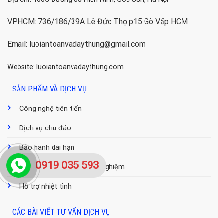
VPHCM: 736/186/39A Lê Đức Thọ p15 Gò Vấp HCM
Email: luoiantoanvadaythung@gmail.com
Website: luoiantoanvadaythung.com
SẢN PHẨM VÀ DỊCH VỤ
Công nghệ tiên tiến
Dịch vụ chu đáo
Bảo hành dài hạn
0919 035 593
Đội ngũ tư vấn nhiều kinh nghiệm
Hỗ trợ nhiệt tình
CÁC BÀI VIẾT TƯ VẤN DỊCH VỤ