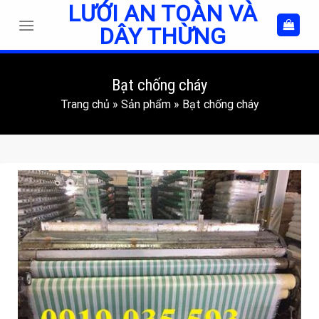
LƯỚI AN TOÀN VÀ
Skip
to
DÂY THỪNG
content
Bạt chống cháy
Trang chủ
»
Sản phẩm
»
Bạt chống cháy