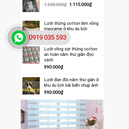
390.000₫.
là:
Giá
Giá
1.200.000
₫
1.115.000
₫
365.000₫.
gốc
hiện
là:
tại
1.200.000₫.
là:
Lưới thừng cotton làm võng
1.115.000₫.
macrame ở khu du lịch
4.000.000
₫
0919 035 593
Lưới võng sợi thừng cotton
an toàn nằm thư giãn đọc
sách
990.000
₫
Lưới đan đôi nằm thư giãn ở
khu du lịch bãi biển chụp ảnh
990.000
₫