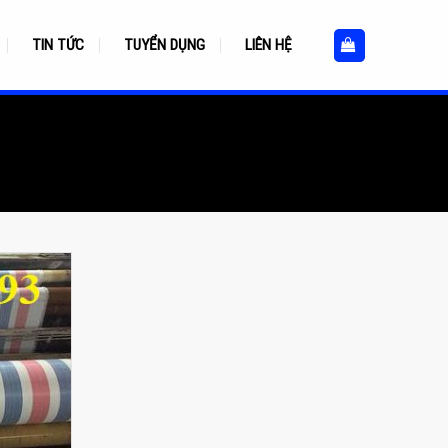
TIN TỨC
TUYỂN DỤNG
LIÊN HỆ