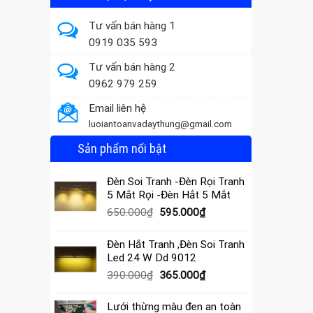
Tư vấn bán hàng 1
0919 035 593
Tư vấn bán hàng 2
0962 979 259
Email liên hệ
luoiantoanvadaythung@gmail.com
Sản phẩm nổi bật
Đèn Soi Tranh -Đèn Rọi Tranh
5 Mắt Rọi -Đèn Hắt 5 Mắt
Giá
Giá
650.000
₫
595.000
₫
gốc
hiện
là:
tại
Đèn Hắt Tranh ,Đèn Soi Tranh
650.000₫.
là:
Led 24 W Dd 9012
595.000₫.
Giá
Giá
390.000
₫
365.000
₫
gốc
hiện
là:
tại
Lưới thừng màu đen an toàn