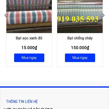
Bạt sọc xanh đỏ
Bạt chống cháy
Giá
15.000
₫
150.000
₫
hiện
ại
Mua ngay
Mua ngay
à:
2.150.000₫.
THÔNG TIN LIÊN HỆ