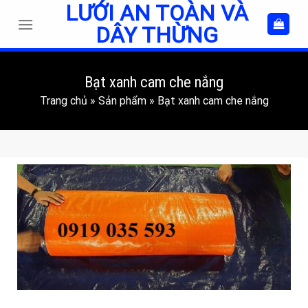
LƯỚI AN TOÀN VÀ
Skip
to
DÂY THỪNG
content
Bạt xanh cam che nắng
Trang chủ
»
Sản phẩm
»
Bạt xanh cam che nắng