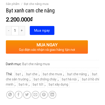
Sản phẩm
/
Bạt che nắng mưa
Bạt xanh cam che nắng
2.200.000
₫
Số lượng
Mua ngay
MUA NGAY
Gọi điện xác nhận và giao hàng tận nơi
Danh mục:
Bạt che nắng mưa
Thẻ:
bạt
,
bạt che
,
bạt che mưa
,
bạt che nắng
,
bạt
che sân trường
,
bạt chống cháy
,
bạt hà nội
,
bạt ở hồ chí
minh
,
bạt rẻ
,
bạt tốt
,
bạt xây dựng