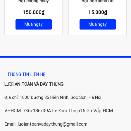
Bạt chống cháy
Bạt sọc xanh đỏ
150.000
₫
15.000
₫
Mua ngay
Mua ngay
THÔNG TIN LIÊN HỆ
LƯỚI AN TOÀN VÀ DÂY THỪNG
Địa chỉ: 100C Đường 35 Hiền Ninh, Sóc Sơn, Hà Nội
VPHCM: 736/186/39A Lê Đức Thọ p15 Gò Vấp HCM
Email: luoiantoanvadaythung@gmail.com