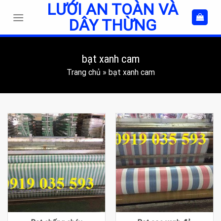
LƯỚI AN TOÀN VÀ
Skip
to
DÂY THỪNG
content
bạt xanh cam
Trang chủ
»
bạt xanh cam