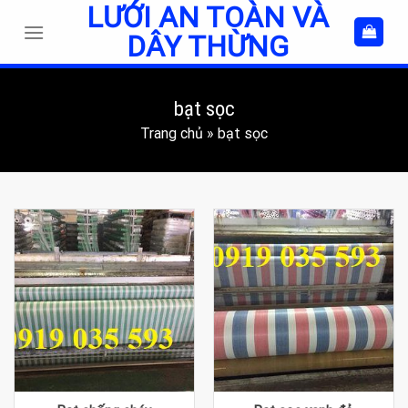
LƯỚI AN TOÀN VÀ
Skip
to
DÂY THỪNG
content
bạt sọc
Trang chủ
»
bạt sọc