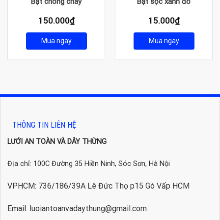
Bạt chống cháy
Bạt sọc xanh đỏ
150.000
₫
15.000
₫
Mua ngay
Mua ngay
THÔNG TIN LIÊN HỆ
LƯỚI AN TOÀN VÀ DÂY THỪNG
Địa chỉ: 100C Đường 35 Hiền Ninh, Sóc Sơn, Hà Nội
VPHCM: 736/186/39A Lê Đức Thọ p15 Gò Vấp HCM
Email: luoiantoanvadaythung@gmail.com