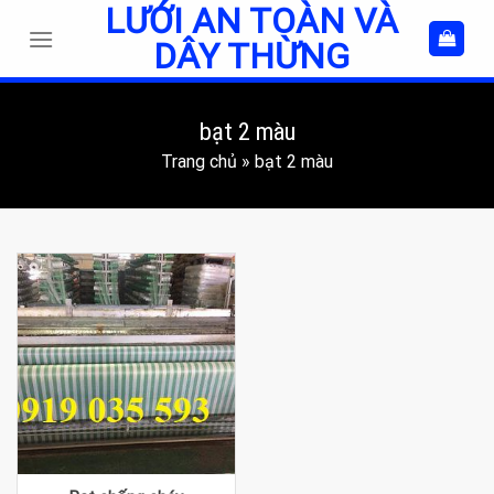
LƯỚI AN TOÀN VÀ
Skip
to
DÂY THỪNG
content
bạt 2 màu
Trang chủ
»
bạt 2 màu