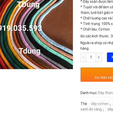
* Dây xoắn được làm 
* Tuyệt vời để làm c
thảm, lưới bắt giấc
* Chất lượng cao và 
* Tình trạng: 100%
* Chất liệu: Cotton
Đủ các kích thướ
Ngoài ra shop có nh
hàng.
Số lượng
Gọi điện xá
Danh mục:
Dây thừng
Thẻ:
dây cotton
,
xanh đỏ vàng
,
dây