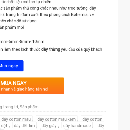
từ chất liệu cotton tự nhiên.
ác sản phẩm thủ công khác nhau như treo tường, dây
 mơ, trang trí đám cưới theo phong cách Bohemia, v.v.
bền chắc để sử dụng.
 sản phẩm mới
c : 3mm-5mm-8mm- 10mm
ận làm theo kích thước
dây thừng
yêu cầu của quý khách
Mua ngay
MUA NGAY
c nhận và giao hàng tận nơi
 trang trí
,
Sản phẩm
dây cotton màu
,
dây cotton màu kem
,
dây cotton
 dệt
,
dây dệt tim
,
dây giày
,
dây handmade
,
dây