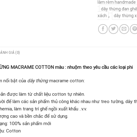
làm rèm handmade
dây thừng đan ghế
xách
,
dây thừng 
ĐÁNH GIÁ (0)
NG MACRAME COTTON màu : nhuộm theo yêu cầu các loại phi
m nổi bật của
dây thừng
macrame cotton:
ắn được làm từ chất liệu cotton tự nhiên.
vời để làm các sản phẩm thủ công khác nhau như treo tường, dây th
hemia, làm trang trí ghế ngồi xuất khẩu ..v.v.
ượng cao và bền chắc để sử dụng.
trạng: 100% sản phẩm mới
iệu: Cotton