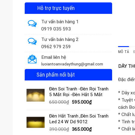
Hỗ trợ trực tuyến
Tư vấn bán hàng 1
0919 035 593
Tư vấn bán hàng 2
0962 979 259
MÔ TẢ
Email liên hệ
luoiantoanvadaythung@gmail.com
DÂY THỪ
Sản phẩm nổi bật
Đặc điể
Đèn Soi Tranh -Đèn Rọi Tranh
* Dây xo
5 Mắt Rọi -Đèn Hắt 5 Mắt
* Tuyệt 
Giá
Giá
650.000
₫
595.000
₫
cách Bo
gốc
hiện
là:
tại
* Chất l
Đèn Hắt Tranh ,Đèn Soi Tranh
650.000₫.
là:
* Tình 
Led 24 W Dd 9012
595.000₫.
* Chất l
Giá
Giá
390.000
₫
365.000
₫