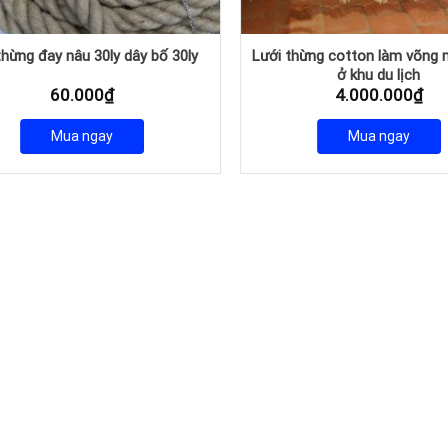
Lưới thừng cotton làm võng
thừng đay nâu 30ly dây bố 30ly
ở khu du lịch
60.000
₫
4.000.000
₫
Mua ngay
Mua ngay