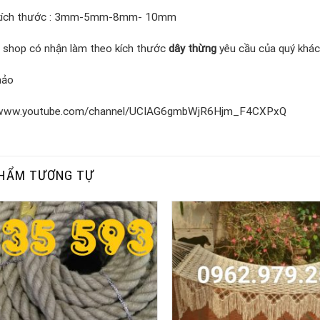
 kích thước : 3mm-5mm-8mm- 10mm
a shop có nhận làm theo kích thước
dây thừng
yêu cầu của quý khác
hảo
//www.youtube.com/channel/UCIAG6gmbWjR6Hjm_F4CXPxQ
HẨM TƯƠNG TỰ