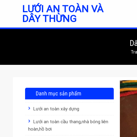
Skip
LƯỚI AN TOÀN VÀ
to
DÂY THỪNG
content
Dâ
Tr
Danh mục sản phẩm
Lưới an toàn xây dựng
Lưới an toàn cầu thang,nhà bóng liên
hoàn,hồ bơi