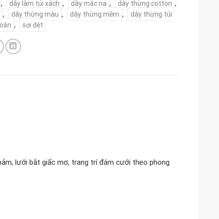
,
dây làm túi xách
,
dây mắc na
,
dây thừng cotton
,
,
dây thừng màu
,
dây thừng mềm
,
dây thừng túi
xoắn
,
sợi dệt
ảm, lưới bắt giấc mơ, trang trí đám cưới theo phong