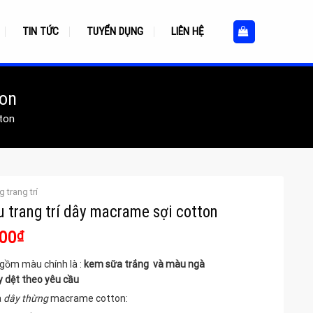
TIN TỨC
TUYỂN DỤNG
LIÊN HỆ
ton
ton
 trang trí
 trang trí dây macrame sợi cotton
Giá
00
₫
hiện
gồm màu chính là :
kem sữa trắng và màu ngà
tại
dệt theo yêu cầu
00₫.
là:
185.000₫.
a
dây thừng
macrame cotton: