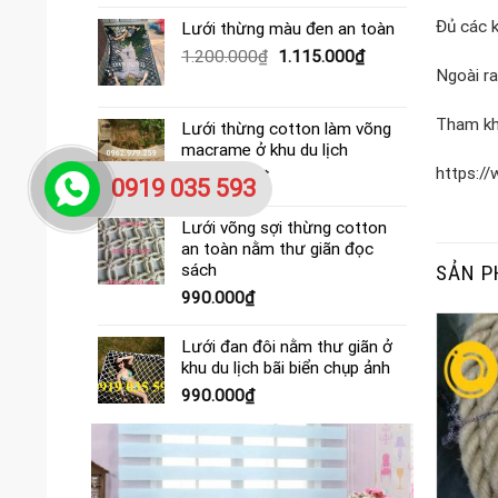
gốc
hiện
là:
tại
Đủ các
Lưới thừng màu đen an toàn
390.000₫.
là:
Giá
Giá
1.200.000
₫
1.115.000
₫
365.000₫.
Ngoài r
gốc
hiện
là:
tại
1.200.000₫.
là:
Tham k
Lưới thừng cotton làm võng
1.115.000₫.
macrame ở khu du lịch
https:
4.000.000
₫
0919 035 593
Lưới võng sợi thừng cotton
an toàn nằm thư giãn đọc
SẢN P
sách
990.000
₫
Lưới đan đôi nằm thư giãn ở
khu du lịch bãi biển chụp ảnh
990.000
₫