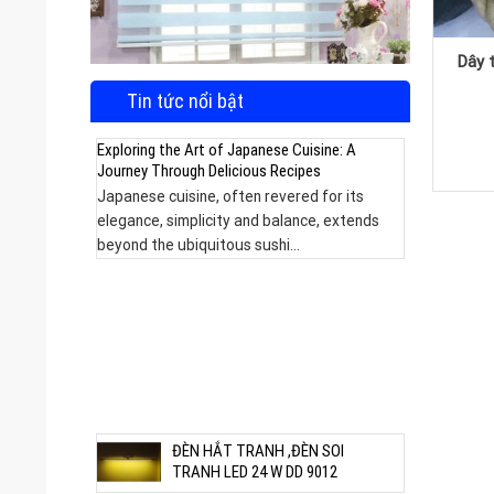
Phụ kiện an toàn sân bóng
Dây 
Tin tức nổi bật
5.000
₫
Exploring the Art of Japanese Cuisine: A
Mua ngay
Journey Through Delicious Recipes
Japanese cuisine, often revered for its
elegance, simplicity and balance, extends
beyond the ubiquitous sushi...
m được
ĐÈN HẮT TRANH ,ĐÈN SOI
TRANH LED 24 W DD 9012