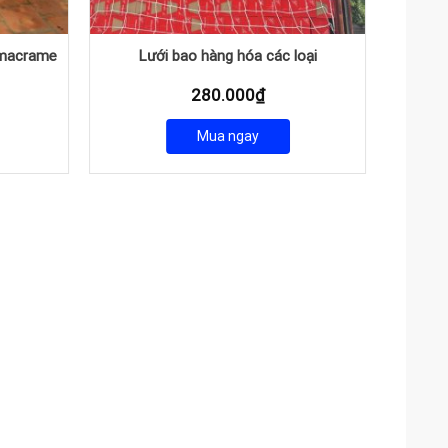
 macrame
Dây
Lưới bao hàng hóa các loại
280.000
₫
Mua ngay