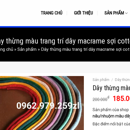
TRANG CHỦ
GIỚI THIỆU
SẢN PHẨM
y thừng màu trang trí dây macrame sợi cot
ang chủ
»
Sản phẩm
»
Dây thừng màu trang trí dây macrame sợi cot
Sản phẩm
/
Dây thừng
Dây thừng màu
Giá
185.0
₫
200.000
gốc
Sản phẩm của shop 
là:
nâu/nhuộm màu dây 
200.0
Đặc điểm nổi bật củ