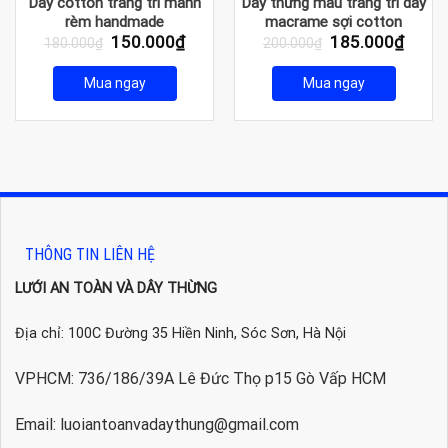
Dây cotton trang trí mành
Dây thừng màu trang trí dây
rèm handmade
macrame sợi cotton
Giá
Giá
Giá
Giá
150.000
₫
185.000
₫
180.000
₫
200.000
₫
gốc
hiện
gốc
hiện
là:
tại
là:
tại
Mua ngay
Mua ngay
180.000₫.
là:
200.000₫.
là:
150.000₫.
185.0
THÔNG TIN LIÊN HỆ
LƯỚI AN TOÀN VÀ DÂY THỪNG
Địa chỉ: 100C Đường 35 Hiền Ninh, Sóc Sơn, Hà Nội
VPHCM: 736/186/39A Lê Đức Thọ p15 Gò Vấp HCM
Email: luoiantoanvadaythung@gmail.com