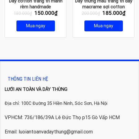
Dây cotton trang trí mành
Dây thừng màu trang trí dây
rèm handmade
macrame sợi cotton
Giá
Giá
Giá
Giá
150.000
₫
185.000
₫
180.000
₫
200.000
₫
gốc
hiện
gốc
hiện
là:
tại
là:
tại
Mua ngay
Mua ngay
180.000₫.
là:
200.000₫.
là:
150.000₫.
185.0
THÔNG TIN LIÊN HỆ
LƯỚI AN TOÀN VÀ DÂY THỪNG
Địa chỉ: 100C Đường 35 Hiền Ninh, Sóc Sơn, Hà Nội
VPHCM: 736/186/39A Lê Đức Thọ p15 Gò Vấp HCM
Email: luoiantoanvadaythung@gmail.com