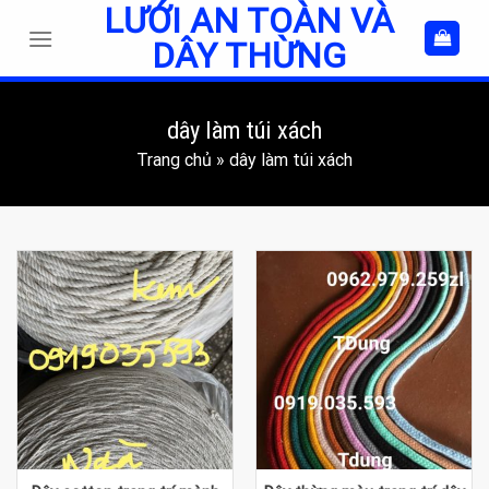
LƯỚI AN TOÀN VÀ
Skip
to
DÂY THỪNG
content
dây làm túi xách
Trang chủ
»
dây làm túi xách