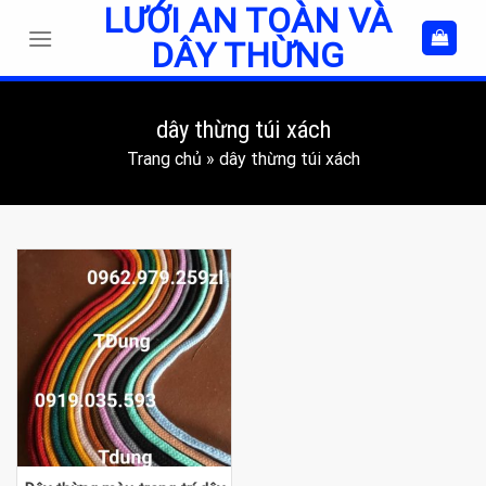
LƯỚI AN TOÀN VÀ
Skip
to
DÂY THỪNG
content
dây thừng túi xách
Trang chủ
»
dây thừng túi xách