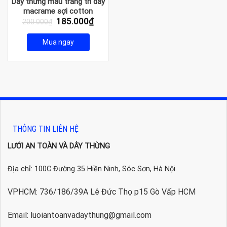
Dây thừng màu trang trí dây
macrame sợi cotton
Giá
Giá
185.000
₫
200.000
₫
gốc
hiện
là:
tại
Mua ngay
200.000₫.
là:
185.000₫.
THÔNG TIN LIÊN HỆ
LƯỚI AN TOÀN VÀ DÂY THỪNG
Địa chỉ: 100C Đường 35 Hiền Ninh, Sóc Sơn, Hà Nội
VPHCM: 736/186/39A Lê Đức Thọ p15 Gò Vấp HCM
Email: luoiantoanvadaythung@gmail.com