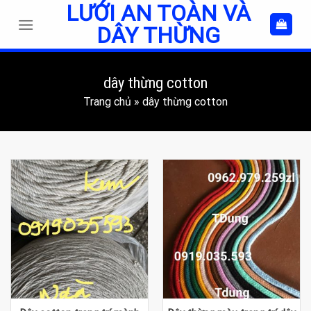
LƯỚI AN TOÀN VÀ
Skip
to
DÂY THỪNG
content
dây thừng cotton
Trang chủ
»
dây thừng cotton