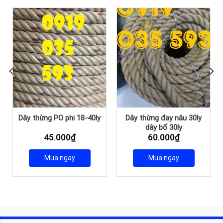
Dây thừng PO phi 18-40ly
Dây thừng đay nâu 30ly
dây bố 30ly
45.000
₫
60.000
₫
Mua ngay
Mua ngay