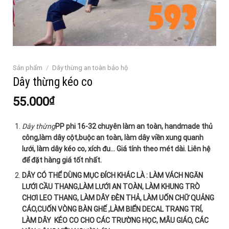
Sản phẩm
/
Dây thừng an toàn bảo hộ
Dây thừng kéo co
55.000
₫
Dây thừng
PP phi 16-32 chuyên làm an toàn, handmade thủ
công,làm dây cột,buộc an toàn, làm dây viền xung quanh
lưới, làm dây kéo co, xích đu… Giá tính theo mét dài. Liên hệ
để đặt hàng giá tốt nhất.
DÂY CÓ THỂ DÙNG MỤC ĐÍCH KHÁC LÀ : LÀM VÁCH NGĂN
LƯỚI CẦU THANG,LÀM LƯỚI AN TOÀN, LÀM KHUNG TRÒ
CHƠI LEO THANG, LÀM DÂY ĐÈN THẢ, LÀM UỐN CHỮ QUẢNG
CÁO,CUỐN VÒNG BÀN GHẾ ,LÀM BIỂN DECAL TRANG TRÍ,
LÀM DÂY KÉO CO CHO CÁC TRƯỜNG HỌC, MẪU GIÁO, CÁC