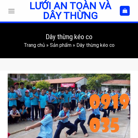
LƯỚI AN TOÀN VÀ
Skip
to
DÂY THỪNG
content
Dây thừng kéo co
Trang chủ
»
Sản phẩm
»
Dây thừng kéo co