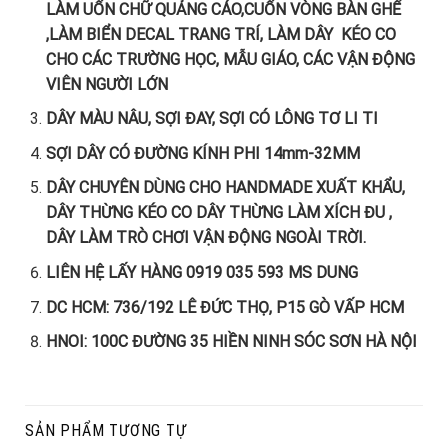
LÀM UỐN CHỮ QUẢNG CÁO,CUỐN VÒNG BÀN GHẾ
,LÀM BIỂN DECAL TRANG TRÍ, LÀM DÂY KÉO CO
CHO CÁC TRƯỜNG HỌC, MẪU GIÁO, CÁC VẬN ĐỘNG
VIÊN NGƯỜI LỚN
DÂY MÀU NÂU, SỢI ĐAY, SỢI CÓ LÔNG TƠ LI TI
SỢI DÂY CÓ ĐƯỜNG KÍNH PHI 14mm-32MM
DÂY CHUYÊN DÙNG CHO HANDMADE XUẤT KHẨU,
DÂY THỪNG KÉO CO DÂY THỪNG LÀM XÍCH ĐU ,
DÂY LÀM TRÒ CHƠI VẬN ĐỘNG NGOÀI TRỜI.
LIÊN HỆ LẤY HÀNG 0919 035 593 MS DUNG
DC HCM: 736/192 LÊ ĐỨC THỌ, P15 GÒ VẤP HCM
HNOI: 100C ĐƯỜNG 35 HIỀN NINH SÓC SƠN HÀ NỘI
SẢN PHẨM TƯƠNG TỰ