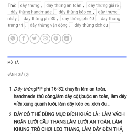
Thẻ:
dây thừng
,
dây thừng an toàn
,
dây thừng giá rẻ
,
dây thừng handmade
,
dây thừng kéo co
,
dây thừng
nhảy
,
dây thừng phi 30
,
dây thừng phi 40
,
dây thừng
trang trí
,
dây thừng vận động
,
dây thừng xích đu
MÔ TẢ
ĐÁNH GIÁ (0)
Dây thừng
PP phi 16-32 chuyên làm an toàn,
handmade thủ công,làm dây cột,buộc an toàn, làm dây
viền xung quanh lưới, làm dây kéo co, xích đu…
DÂY CÓ THỂ DÙNG MỤC ĐÍCH KHÁC LÀ : LÀM VÁCH
NGĂN LƯỚI CẦU THANG,LÀM LƯỚI AN TOÀN, LÀM
KHUNG TRÒ CHƠI LEO THANG, LÀM DÂY ĐÈN THẢ,