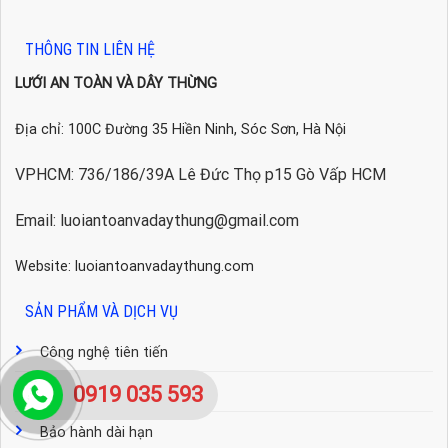
THÔNG TIN LIÊN HỆ
LƯỚI AN TOÀN VÀ DÂY THỪNG
Địa chỉ: 100C Đường 35 Hiền Ninh, Sóc Sơn, Hà Nội
VPHCM: 736/186/39A Lê Đức Thọ p15 Gò Vấp HCM
Email: luoiantoanvadaythung@gmail.com
Website: luoiantoanvadaythung.com
SẢN PHẨM VÀ DỊCH VỤ
Công nghệ tiên tiến
0919 035 593
Dịch vụ chu đáo
Bảo hành dài hạn