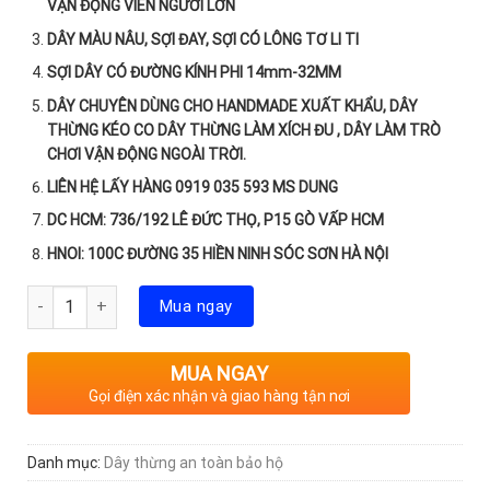
VẬN ĐỘNG VIÊN NGƯỜI LỚN
DÂY MÀU NÂU, SỢI ĐAY, SỢI CÓ LÔNG TƠ LI TI
SỢI DÂY CÓ ĐƯỜNG KÍNH PHI 14mm-32MM
DÂY CHUYÊN DÙNG CHO HANDMADE XUẤT KHẨU, DÂY
THỪNG KÉO CO DÂY THỪNG LÀM XÍCH ĐU , DÂY LÀM TRÒ
CHƠI VẬN ĐỘNG NGOÀI TRỜI.
LIÊN HỆ LẤY HÀNG 0919 035 593 MS DUNG
DC HCM: 736/192 LÊ ĐỨC THỌ, P15 GÒ VẤP HCM
HNOI: 100C ĐƯỜNG 35 HIỀN NINH SÓC SƠN HÀ NỘI
Số lượng
Mua ngay
MUA NGAY
Gọi điện xác nhận và giao hàng tận nơi
Danh mục:
Dây thừng an toàn bảo hộ