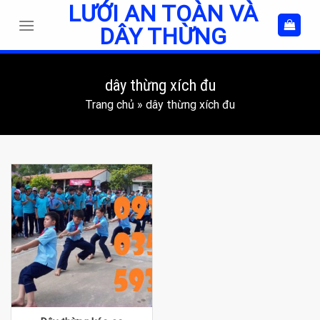
LƯỚI AN TOÀN VÀ
Skip
to
DÂY THỪNG
content
dây thừng xích đu
Trang chủ
»
dây thừng xích đu