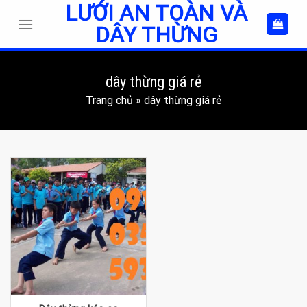
LƯỚI AN TOÀN VÀ
Skip
to
DÂY THỪNG
content
dây thừng giá rẻ
Trang chủ
»
dây thừng giá rẻ