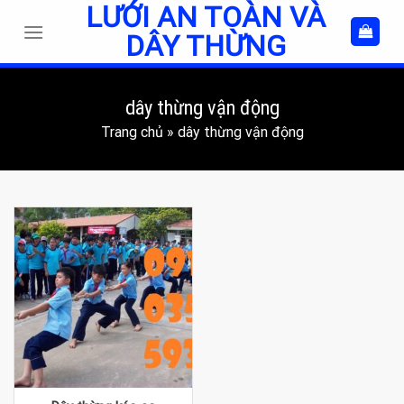
LƯỚI AN TOÀN VÀ
Skip
to
DÂY THỪNG
content
dây thừng vận động
Trang chủ
»
dây thừng vận động