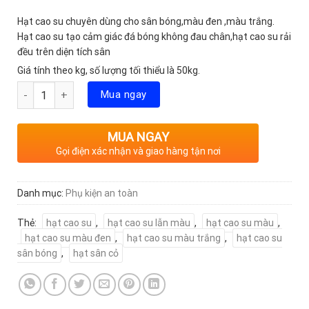
Hạt cao su chuyên dùng cho sân bóng,màu đen ,màu trắng.
Hạt cao su tạo cảm giác đá bóng không đau chân,hạt cao su rải
đều trên diện tích sân
Giá tính theo kg, số lượng tối thiểu là 50kg.
Số lượng
Mua ngay
MUA NGAY
Gọi điện xác nhận và giao hàng tận nơi
Danh mục:
Phụ kiện an toàn
Thẻ:
hạt cao su
,
hạt cao su lẫn màu
,
hạt cao su màu
,
hạt cao su màu đen
,
hạt cao su màu trắng
,
hạt cao su
sân bóng
,
hạt sân cỏ