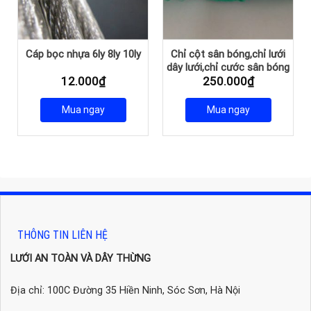
Cáp bọc nhựa 6ly 8ly 10ly
Chỉ cột sân bóng,chỉ lưới
dây lưới,chỉ cước sân bóng
12.000
₫
250.000
₫
Mua ngay
Mua ngay
THÔNG TIN LIÊN HỆ
LƯỚI AN TOÀN VÀ DÂY THỪNG
Địa chỉ: 100C Đường 35 Hiền Ninh, Sóc Sơn, Hà Nội