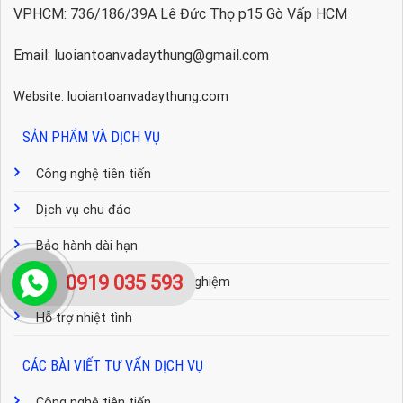
VPHCM: 736/186/39A Lê Đức Thọ p15 Gò Vấp HCM
Email: luoiantoanvadaythung@gmail.com
Website: luoiantoanvadaythung.com
SẢN PHẨM VÀ DỊCH VỤ
Công nghệ tiên tiến
Dịch vụ chu đáo
Bảo hành dài hạn
0919 035 593
Đội ngũ tư vấn nhiều kinh nghiệm
Hỗ trợ nhiệt tình
CÁC BÀI VIẾT TƯ VẤN DỊCH VỤ
Công nghệ tiên tiến