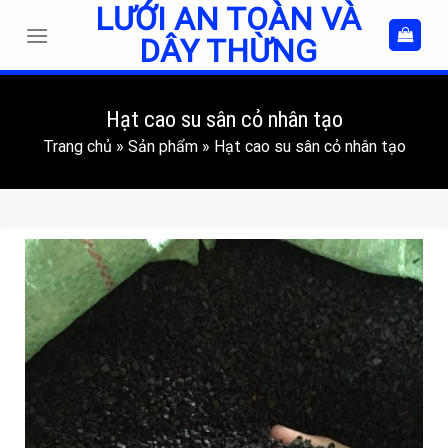
LƯỚI AN TOÀN VÀ
Skip
to
DÂY THỪNG
content
Hạt cao su sân cỏ nhân tạo
Trang chủ
»
Sản phẩm
»
Hạt cao su sân cỏ nhân tạo