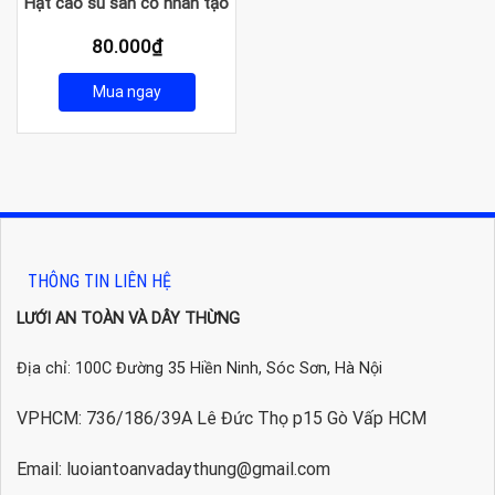
Hạt cao su sân cỏ nhân tạo
80.000
₫
Mua ngay
THÔNG TIN LIÊN HỆ
LƯỚI AN TOÀN VÀ DÂY THỪNG
Địa chỉ: 100C Đường 35 Hiền Ninh, Sóc Sơn, Hà Nội
VPHCM: 736/186/39A Lê Đức Thọ p15 Gò Vấp HCM
Email: luoiantoanvadaythung@gmail.com