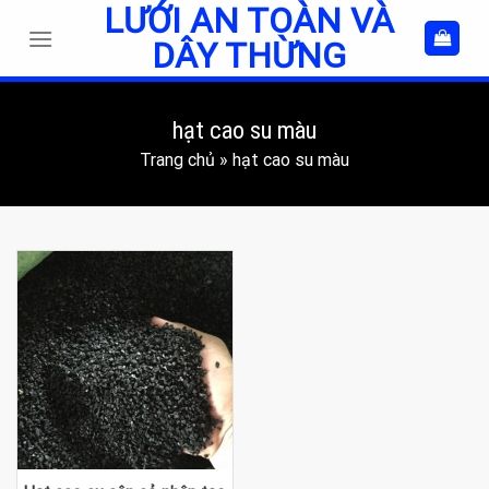
LƯỚI AN TOÀN VÀ
Skip
to
DÂY THỪNG
content
hạt cao su màu
Trang chủ
»
hạt cao su màu