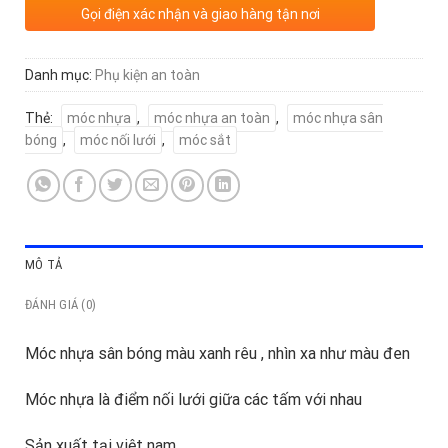
Gọi điện xác nhận và giao hàng tận nơi
Danh mục:
Phụ kiện an toàn
Thẻ:
móc nhựa
,
móc nhựa an toàn
,
móc nhựa sân
bóng
,
móc nối lưới
,
móc sắt
MÔ TẢ
ĐÁNH GIÁ (0)
Móc nhựa sân bóng màu xanh rêu , nhìn xa như màu đen
Móc nhựa là điểm nối lưới giữa các tấm với nhau
Sản xuất tại việt nam