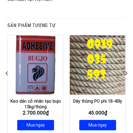
SẢN PHẨM TƯƠNG TỰ
Keo dán cỏ nhân tạo bujo
Dây thừng PO phi 18-40ly
15kg/thùng
2.700.000
₫
45.000
₫
Mua ngay
Mua ngay