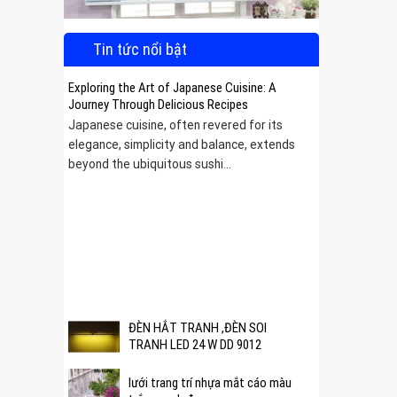
Tin tức nổi bật
Exploring the Art of Japanese Cuisine: A
Journey Through Delicious Recipes
Japanese cuisine, often revered for its
elegance, simplicity and balance, extends
beyond the ubiquitous sushi...
 được
ĐÈN HẮT TRANH ,ĐÈN SOI
TRANH LED 24 W DD 9012
lưới trang trí nhựa mắt cáo màu