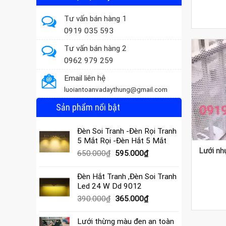
Tư vấn bán hàng 1
0919 035 593
Tư vấn bán hàng 2
0962 979 259
Email liên hệ
luoiantoanvadaythung@gmail.com
Sản phẩm nổi bật
Đèn Soi Tranh -Đèn Rọi Tranh
5 Mắt Rọi -Đèn Hắt 5 Mắt
Lưới nh
Giá
Giá
650.000
₫
595.000
₫
gốc
hiện
là:
tại
Đèn Hắt Tranh ,Đèn Soi Tranh
650.000₫.
là:
Led 24 W Dd 9012
595.000₫.
Giá
Giá
390.000
₫
365.000
₫
gốc
hiện
là:
tại
Lưới thừng màu đen an toàn