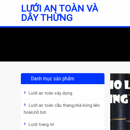
Skip
LƯỚI AN TOÀN VÀ
to
DÂY THỪNG
content
Danh mục sản phẩm
Lưới an toàn xây dựng
Lưới an toàn cầu thang,nhà bóng liên
hoàn,hồ bơi
Lưới trang trí