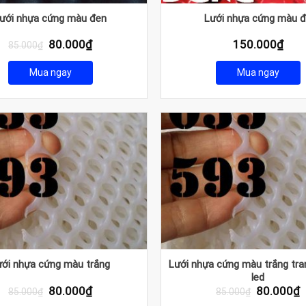
ưới nhựa cứng màu đen
Lưới nhựa cứng màu 
Giá
Giá
80.000
₫
150.000
₫
85.000
₫
gốc
hiện
là:
tại
Mua ngay
Mua ngay
85.000₫.
là:
80.000₫.
Lưới nhựa cứng màu trắng tran
ưới nhựa cứng màu trắng
led
Giá
Giá
Giá
G
80.000
₫
80.000
₫
85.000
₫
85.000
₫
gốc
hiện
gốc
h