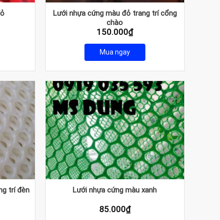
Lưới nhựa cứng màu đỏ trang trí cổng
đỏ
chào
150.000
₫
Mua ngay
g trí đèn
Lưới nhựa cứng màu xanh
iá
85.000
₫
iện