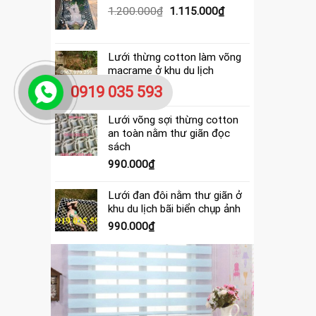
390.000₫.
là:
Giá
Giá
1.200.000
₫
1.115.000
₫
365.000₫.
gốc
hiện
là:
tại
1.200.000₫.
là:
Lưới thừng cotton làm võng
1.115.000₫.
macrame ở khu du lịch
4.000.000
₫
0919 035 593
Lưới võng sợi thừng cotton
an toàn nằm thư giãn đọc
sách
990.000
₫
Lưới đan đôi nằm thư giãn ở
khu du lịch bãi biển chụp ảnh
990.000
₫