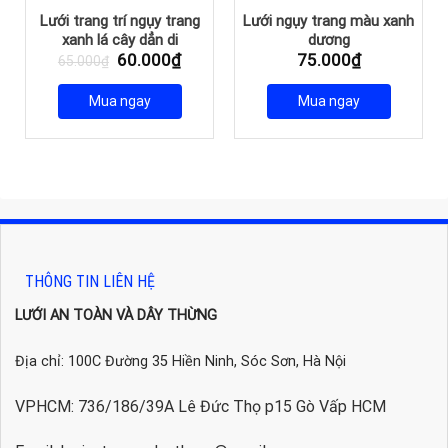
Lưới trang trí ngụy trang
Lưới ngụy trang màu xanh
xanh lá cây dẳn di
dương
Giá
Giá
60.000
₫
75.000
₫
65.000
₫
n
gốc
hiện
là:
tại
Mua ngay
Mua ngay
65.000₫.
là:
000₫.
60.000₫.
THÔNG TIN LIÊN HỆ
LƯỚI AN TOÀN VÀ DÂY THỪNG
Địa chỉ: 100C Đường 35 Hiền Ninh, Sóc Sơn, Hà Nội
VPHCM: 736/186/39A Lê Đức Thọ p15 Gò Vấp HCM