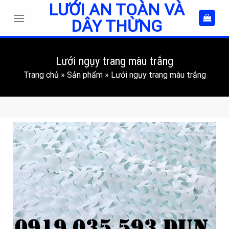
LƯỚI AN TOÀN VÀ
Skip
to
DÂY THỪNG
content
Lưới ngụy trang màu trắng
Trang chủ
»
Sản phẩm
»
Lưới ngụy trang màu trắng