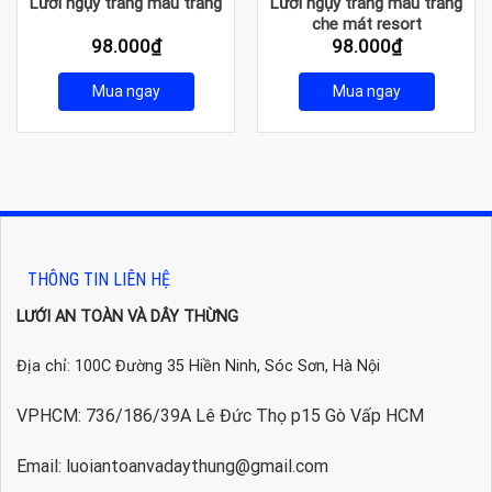
Lưới ngụy trang màu trắng
Lưới ngụy trang màu trắng
che mát resort
98.000
₫
98.000
₫
Mua ngay
Mua ngay
THÔNG TIN LIÊN HỆ
LƯỚI AN TOÀN VÀ DÂY THỪNG
Địa chỉ: 100C Đường 35 Hiền Ninh, Sóc Sơn, Hà Nội
VPHCM: 736/186/39A Lê Đức Thọ p15 Gò Vấp HCM
Email: luoiantoanvadaythung@gmail.com