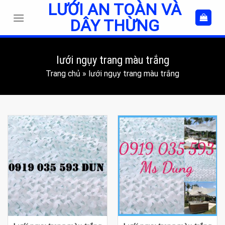
LƯỚI AN TOÀN VÀ
Skip
to
DÂY THỪNG
content
lưới ngụy trang màu trắng
Trang chủ
»
lưới ngụy trang màu trắng