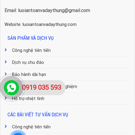
Email: luoiantoanvadaythung@gmail.com
Website: luoiantoanvadaythung.com
SẢN PHẨM VÀ DỊCH VỤ
Công nghệ tiên tiến
Dịch vụ chu đáo
Bảo hành dài hạn
0919 035 593
Đội ngũ tư vấn nhiều kinh nghiệm
Hỗ trợ nhiệt tình
CÁC BÀI VIẾT TƯ VẤN DỊCH VỤ
Công nghệ tiên tiến