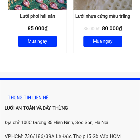
Lưới phơi hải sản
Lưới nhựa cứng màu trắng
Giá
Giá
85.000
₫
80.000
₫
85.000
₫
gốc
hiện
là:
tại
Mua ngay
Mua ngay
85.000₫.
là:
80.000
THÔNG TIN LIÊN HỆ
LƯỚI AN TOÀN VÀ DÂY THỪNG
Địa chỉ: 100C Đường 35 Hiền Ninh, Sóc Sơn, Hà Nội
VPHCM: 736/186/39A Lê Đức Thọ p15 Gò Vấp HCM