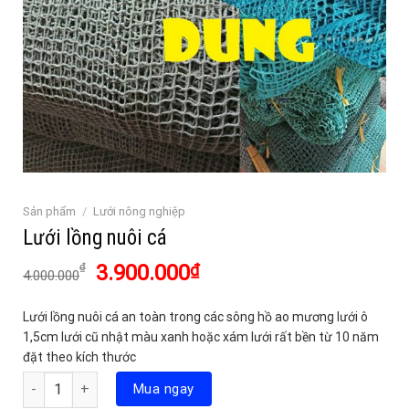
Sản phẩm
/
Lưới nông nghiệp
Lưới lồng nuôi cá
Giá
Giá
3.900.000
₫
₫
4.000.000
gốc
hiện
là:
tại
Lưới lồng nuôi cá an toàn trong các sông hồ ao mương lưới ô
4.000.000₫.
là:
1,5cm lưới cũ nhật màu xanh hoặc xám lưới rất bền từ 10 năm
3.900.000₫.
đặt theo kích thước
Số lượng
Mua ngay