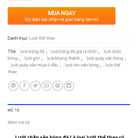
MUA NGAY
Gọi điện xác nhận và giao hàng tận nơi
Danh mục:
Lưới thể thao
Thẻ:
lưới bóng đá
,
lưới bóng đá giá rẻ nhất
,
lưới chắn
bóng
,
lưới gôn
,
lưới khung thành
,
lưới quây sân bóng
,
lưới quây sân mua ở đâu
,
lưới rào sân bóng
,
lưới thể
thao
MÔ TẢ
ĐÁNH GIÁ (0)
Lưới chắn sân bóng đá Là loại
lưới thể thao
có