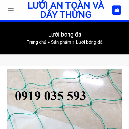
LƯỚI AN TOÀN VÀ
Skip
to
DÂY THỪNG
content
Lưới bóng đá
Trang chủ
»
Sản phẩm
»
Lưới bóng đá