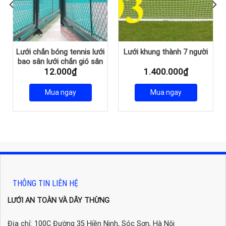
Lưới chắn bóng tennis lưới
Lưới khung thành 7 người
bao sân lưới chắn gió sân
12.000
₫
1.400.000
₫
tennis
Mua ngay
Mua ngay
THÔNG TIN LIÊN HỆ
LƯỚI AN TOÀN VÀ DÂY THỪNG
Địa chỉ: 100C Đường 35 Hiền Ninh, Sóc Sơn, Hà Nội