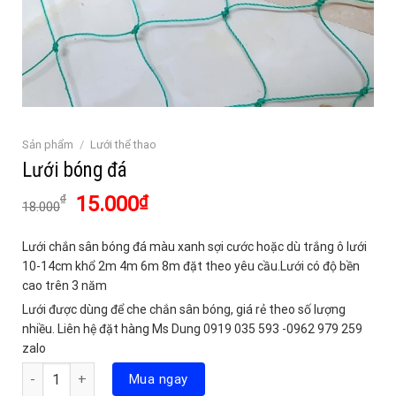
Sản phẩm
/
Lưới thể thao
Lưới bóng đá
Giá
Giá
15.000
₫
₫
18.000
gốc
hiện
là:
tại
Lưới chắn sân bóng đá màu xanh sợi cước hoặc dù trắng ô lưới
18.000₫.
là:
10-14cm khổ 2m 4m 6m 8m đặt theo yêu cầu.Lưới có độ bền
15.000₫.
cao trên 3 năm
Lưới được dùng để che chắn sân bóng, giá rẻ theo số lượng
nhiều. Liên hệ đặt hàng Ms Dung 0919 035 593 -0962 979 259
zalo
Số lượng
Mua ngay