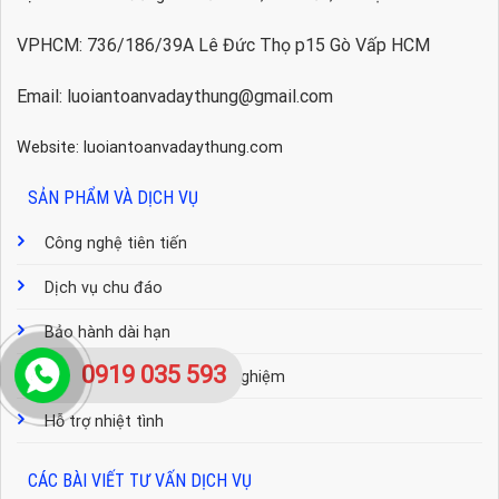
VPHCM: 736/186/39A Lê Đức Thọ p15 Gò Vấp HCM
Email: luoiantoanvadaythung@gmail.com
Website: luoiantoanvadaythung.com
SẢN PHẨM VÀ DỊCH VỤ
Công nghệ tiên tiến
Dịch vụ chu đáo
Bảo hành dài hạn
0919 035 593
Đội ngũ tư vấn nhiều kinh nghiệm
Hỗ trợ nhiệt tình
CÁC BÀI VIẾT TƯ VẤN DỊCH VỤ