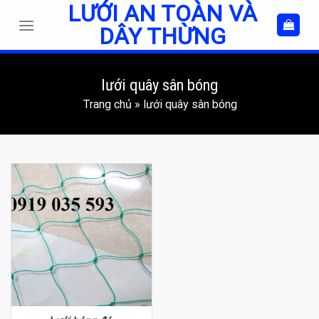
LƯỚI AN TOÀN VÀ
Skip
to
DÂY THỪNG
content
lưới quây sân bóng
Trang chủ
»
lưới quây sân bóng