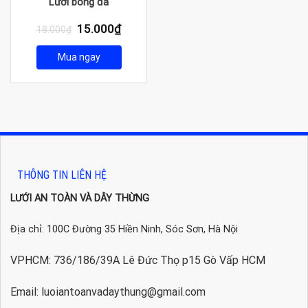
Lưới bóng đá
Giá
Giá
15.000
₫
18.000
₫
gốc
hiện
là:
tại
Mua ngay
18.000₫.
là:
15.000₫.
THÔNG TIN LIÊN HỆ
LƯỚI AN TOÀN VÀ DÂY THỪNG
Địa chỉ: 100C Đường 35 Hiền Ninh, Sóc Sơn, Hà Nội
VPHCM: 736/186/39A Lê Đức Thọ p15 Gò Vấp HCM
Email: luoiantoanvadaythung@gmail.com