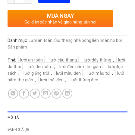
MUA NGAY
Gọi điện xác nhận và giao hàng tận nơi
Danh mục:
Lưới an toàn cầu thang,nhà bóng liên hoàn,hồ bơi
,
Sản phẩm
Thẻ:
lưới an toàn
,
lưới cầu thang
,
lưới dây thừng
,
lưới
dù thái
,
lưới đen nằm
,
lưới đen nằm thư giãn
,
lưới đọc
sách
,
lưới giếng trời
,
lưới màu đen
,
lưới màu tối
,
lưới
nằm thư giãn
,
lưới thái đen
,
lưới thừng đen
MÔ TẢ
ĐÁNH GIÁ (0)