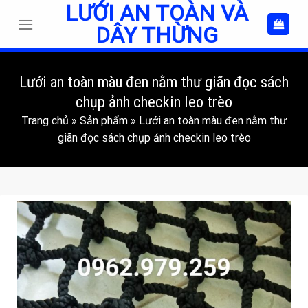
LƯỚI AN TOÀN VÀ
Skip
to
DÂY THỪNG
content
Lưới an toàn màu đen nằm thư giãn đọc sách
chụp ảnh checkin leo trèo
Trang chủ
»
Sản phẩm
»
Lưới an toàn màu đen nằm thư
giãn đọc sách chụp ảnh checkin leo trèo