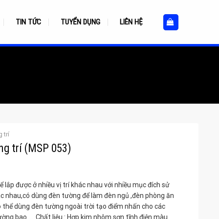
TIN TỨC
TUYỂN DỤNG
LIÊN HỆ
 trí
ng trí (MSP 053)
 lắp được ở nhiều vị trí khác nhau với nhiều mục đích sử
c nhau,có dùng đèn tường để làm đèn ngủ ,đèn phòng ăn
ó thể dùng đèn tường ngoài trời tạo điểm nhấn cho các
ường bao … Chất liệu : Hợp kim nhôm sơn tĩnh điện màu