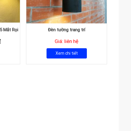
 5 Mắt Rọi
Đèn tường trang trí
Giá
₫
Giá: liên hệ
hiện
tại
Xem chi tiết
.
là:
595.000₫.