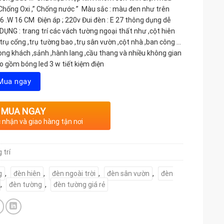
hống Oxi ,” Chống nước ” Màu sắc : màu đen như trên
36 .W 16 CM Điện áp ; 220v Đui đèn : E 27 thông dụng dễ
ỤNG : trang trí các vách tường ngoại thất như ,cột hiên
trụ cổng ,trụ tường bao ,trụ sân vườn ,cột nhà ,ban công …
hòng khách ,sảnh ,hành lang ,cầu thang và nhiều không gian
ao gồm bóng led 3 w tiết kiệm điện
Mua ngay
MUA NGAY
c nhận và giao hàng tận nơi
 trí
g
,
đèn hiên
,
đèn ngoài trời
,
đèn sân vườn
,
đèn
,
đèn tường
,
đèn tường giá rẻ