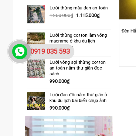
gốc
hiện
là:
tại
Lưới thừng màu đen an toàn
390.000₫.
là:
Giá
Giá
1.200.000
₫
1.115.000
₫
365.000₫.
gốc
hiện
là:
tại
Đèn Hắ
Đèn tường đồng
1.200.000₫.
là:
Lưới thừng cotton làm võng
1.115.000₫.
macrame ở khu du lịch
496.000
₫
4.000.000
₫
0919 035 593
Mua ngay
Lưới võng sợi thừng cotton
an toàn nằm thư giãn đọc
sách
990.000
₫
Lưới đan đôi nằm thư giãn ở
khu du lịch bãi biển chụp ảnh
990.000
₫