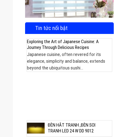
Tin tức nổi bật
Exploring the Art of Japanese Cuisine: A
Journey Through Delicious Recipes
Japanese cuisine, often revered for its
elegance, simplicity and balance, extends
beyond the ubiquitous sushi...
m được
ĐÈN HẮT TRANH ,ĐÈN SOI
TRANH LED 24 W DD 9012