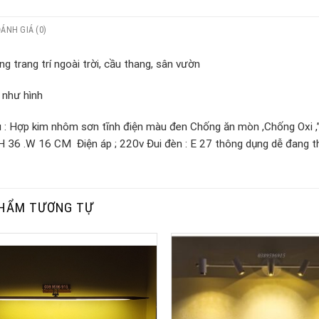
ĐÁNH GIÁ (0)
g trang trí ngoài trời, cầu thang, sân vườn
 như hình
ệu : Hợp kim nhôm sơn tĩnh điện màu đen Chống ăn mòn ,Chống Oxi 
H 36 .W 16 CM Điện áp ; 220v Đui đèn : E 27 thông dụng dễ đang t
HẨM TƯƠNG TỰ