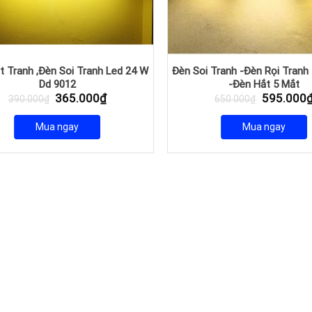
t Tranh ,Đèn Soi Tranh Led 24 W
Đèn Soi Tranh -Đèn Rọi Tranh
Dd 9012
-Đèn Hắt 5 Mắt
Giá
Giá
Giá
365.000
₫
595.000
390.000
₫
650.000
₫
gốc
hiện
gốc
là:
tại
là:
Mua ngay
Mua ngay
390.000₫.
là:
650.000₫
365.000₫.