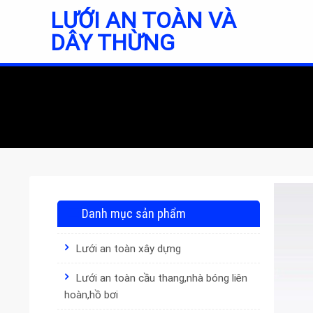
Skip
LƯỚI AN TOÀN VÀ
to
DÂY THỪNG
content
Danh mục sản phẩm
Lưới an toàn xây dựng
Lưới an toàn cầu thang,nhà bóng liên
hoàn,hồ bơi