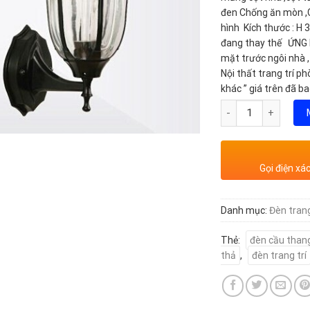
đen Chống ăn mòn ,C
hình Kích thước : H 
đang thay thế ỨNG D
mặt trước ngôi nhà ,
Nội thất trang trí p
khác ” giá trên đã b
Số lượng
Gọi điện xá
Danh mục:
Đèn trang
Thẻ:
đèn cầu than
thả
,
đèn trang trí