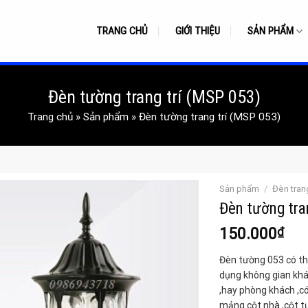
TRANG CHỦ
GIỚI THIỆU
SẢN PHẨM
Đèn tường trang trí (MSP 053)
Trang chủ
»
Sản phẩm
»
Đèn tường trang trí (MSP 053)
Sản phẩm
/
Đèn trang
Đèn tường tra
150.000
₫
Đèn tường 053 có thể
dụng không gian khá
,hay phòng khách ,c
mảng cột nhà ,cột t