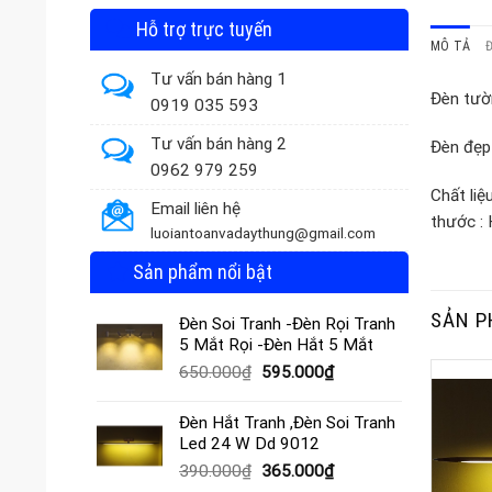
Hỗ trợ trực tuyến
MÔ TẢ
Tư vấn bán hàng 1
Đèn tườn
0919 035 593
Tư vấn bán hàng 2
Đèn đẹp
0962 979 259
Chất li
Email liên hệ
thước : 
luoiantoanvadaythung@gmail.com
Sản phẩm nổi bật
SẢN P
Đèn Soi Tranh -Đèn Rọi Tranh
5 Mắt Rọi -Đèn Hắt 5 Mắt
Giá
Giá
650.000
₫
595.000
₫
gốc
hiện
là:
tại
Đèn Hắt Tranh ,Đèn Soi Tranh
650.000₫.
là:
Led 24 W Dd 9012
595.000₫.
Giá
Giá
390.000
₫
365.000
₫