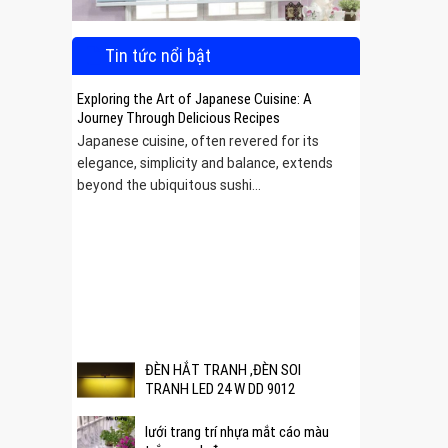
Tin tức nổi bật
Exploring the Art of Japanese Cuisine: A
Journey Through Delicious Recipes
Japanese cuisine, often revered for its
elegance, simplicity and balance, extends
beyond the ubiquitous sushi...
 được
ĐÈN HẮT TRANH ,ĐÈN SOI
TRANH LED 24 W DD 9012
lưới trang trí nhựa mắt cáo màu