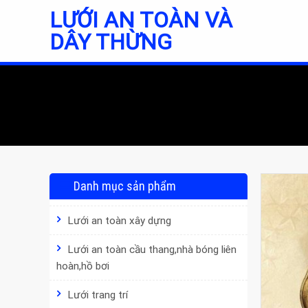
Skip
LƯỚI AN TOÀN VÀ
to
DÂY THỪNG
content
Danh mục sản phẩm
Lưới an toàn xây dựng
Lưới an toàn cầu thang,nhà bóng liên
hoàn,hồ bơi
Lưới trang trí