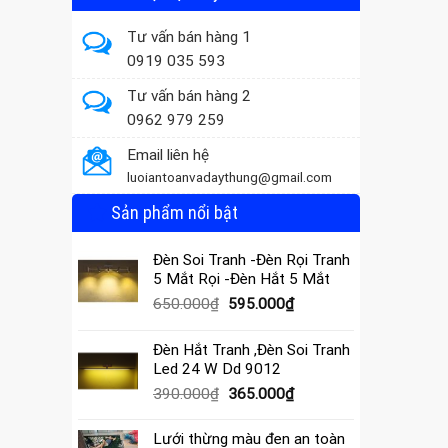
Tư vấn bán hàng 1
0919 035 593
Tư vấn bán hàng 2
0962 979 259
Email liên hệ
luoiantoanvadaythung@gmail.com
Sản phẩm nổi bật
Đèn Soi Tranh -Đèn Rọi Tranh
5 Mắt Rọi -Đèn Hắt 5 Mắt
Giá
Giá
650.000
₫
595.000
₫
gốc
hiện
là:
tại
Đèn Hắt Tranh ,Đèn Soi Tranh
650.000₫.
là:
Led 24 W Dd 9012
595.000₫.
Giá
Giá
390.000
₫
365.000
₫
gốc
hiện
là:
tại
Lưới thừng màu đen an toàn