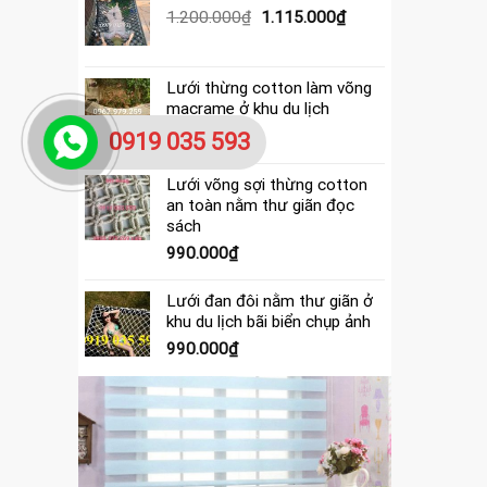
390.000₫.
là:
Giá
Giá
1.200.000
₫
1.115.000
₫
365.000₫.
gốc
hiện
là:
tại
1.200.000₫.
là:
Lưới thừng cotton làm võng
1.115.000₫.
macrame ở khu du lịch
4.000.000
₫
0919 035 593
Lưới võng sợi thừng cotton
an toàn nằm thư giãn đọc
sách
990.000
₫
Lưới đan đôi nằm thư giãn ở
khu du lịch bãi biển chụp ảnh
990.000
₫