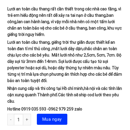
Lưới an toàn cầu thang rất cần thiết trong các nhà cao tầng, vì
trẻ em hiếu động nên rất dễ xảy ra tai nạn ở cầu thang,ban
công,lan can hành lang, vì vậy mỗi nhà nên có một tấm lưới
chắn an toàn bảo vệ cho các bé ở cầu thang, ban công, khu vực
giếng trời nguy hiểm.
Lưới an toàn cầu thang, giếng trời thư giãn được thiết kế an
toàn đan tỉ mỉ thủ công ,mắt lưới dày dặn,chắc chắn an toàn
chịu lực cho các bé yêu. Mắt lưới nhỏ như 2,5cm, 5cm, 7cm. Độ
dày sợi từ 3mm đến 14mm. Sợi lưới được cấu tạo từ sợi
polyester hoặc sợi dù, hoặc dây thừng tự nhiên màu nâu. Tùy
từng vị trí mà lựa chọn phương án thích hợp cho các bé để đảm
bảo an toàn tuyệt đối.
Nhận cung cấp và thi công tại Hồ chí minh,hà nội và các tỉnh lân
cận xung quanh Thành phố.Các tỉnh sẽ ship cod lưới theo yêu
cầu.
Hotline 0919 035 593 -0962 979 259 zalo
Số lượng
Mua ngay