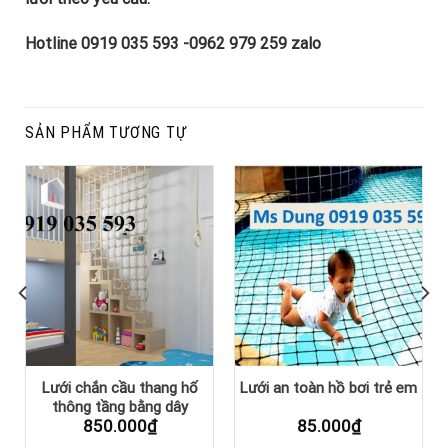
Hotline 0919 035 593 -0962 979 259 zalo
SẢN PHẨM TƯƠNG TỰ
Lưới chắn cầu thang hố
Lưới an toàn hồ bơi trẻ em
thông tầng bằng dây
Giá
850.000
₫
85.000
₫
thừng tự nhiên
hiện