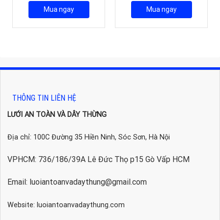
ại
Mua ngay
Mua ngay
à:
1.115.000₫.
THÔNG TIN LIÊN HỆ
LƯỚI AN TOÀN VÀ DÂY THỪNG
Địa chỉ: 100C Đường 35 Hiền Ninh, Sóc Sơn, Hà Nội
VPHCM: 736/186/39A Lê Đức Thọ p15 Gò Vấp HCM
Email: luoiantoanvadaythung@gmail.com
Website: luoiantoanvadaythung.com