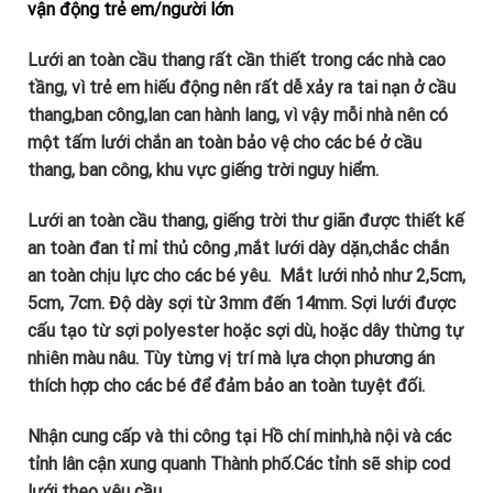
vận động trẻ em/người lớn
Lưới an toàn cầu thang rất cần thiết trong các nhà cao
tầng, vì trẻ em hiếu động nên rất dễ xảy ra tai nạn ở cầu
thang,ban công,lan can hành lang, vì vậy mỗi nhà nên có
một tấm lưới chắn an toàn bảo vệ cho các bé ở cầu
thang, ban công, khu vực giếng trời nguy hiểm.
Lưới an toàn cầu thang, giếng trời thư giãn được thiết kế
an toàn đan tỉ mỉ thủ công ,mắt lưới dày dặn,chắc chắn
an toàn chịu lực cho các bé yêu. Mắt lưới nhỏ như 2,5cm,
5cm, 7cm. Độ dày sợi từ 3mm đến 14mm. Sợi lưới được
cấu tạo từ sợi polyester hoặc sợi dù, hoặc dây thừng tự
nhiên màu nâu. Tùy từng vị trí mà lựa chọn phương án
thích hợp cho các bé để đảm bảo an toàn tuyệt đối.
Nhận cung cấp và thi công tại Hồ chí minh,hà nội và các
tỉnh lân cận xung quanh Thành phố.Các tỉnh sẽ ship cod
lưới theo yêu cầu.