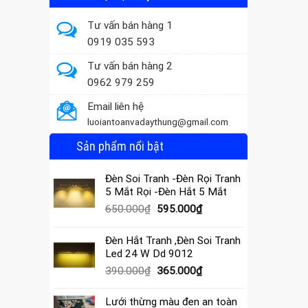
Tư vấn bán hàng 1
0919 035 593
Tư vấn bán hàng 2
0962 979 259
Email liên hệ
luoiantoanvadaythung@gmail.com
Sản phẩm nổi bật
Đèn Soi Tranh -Đèn Rọi Tranh
5 Mắt Rọi -Đèn Hắt 5 Mắt
Giá
Giá
650.000
₫
595.000
₫
gốc
hiện
là:
tại
Đèn Hắt Tranh ,Đèn Soi Tranh
650.000₫.
là:
Led 24 W Dd 9012
595.000₫.
Giá
Giá
390.000
₫
365.000
₫
gốc
hiện
là:
tại
Lưới thừng màu đen an toàn