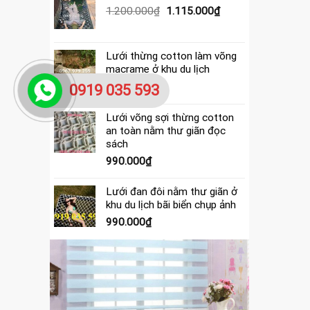
390.000₫.
là:
Giá
Giá
1.200.000
₫
1.115.000
₫
365.000₫.
gốc
hiện
là:
tại
1.200.000₫.
là:
Lưới thừng cotton làm võng
1.115.000₫.
macrame ở khu du lịch
4.000.000
₫
0919 035 593
Lưới võng sợi thừng cotton
an toàn nằm thư giãn đọc
sách
990.000
₫
Lưới đan đôi nằm thư giãn ở
khu du lịch bãi biển chụp ảnh
990.000
₫