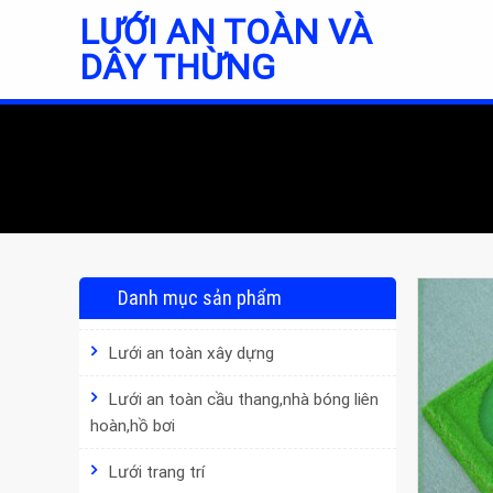
Skip
LƯỚI AN TOÀN VÀ
to
DÂY THỪNG
content
Danh mục sản phẩm
Lưới an toàn xây dựng
Lưới an toàn cầu thang,nhà bóng liên
hoàn,hồ bơi
Lưới trang trí