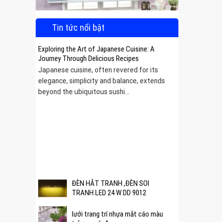
Tin tức nổi bật
Exploring the Art of Japanese Cuisine: A
Journey Through Delicious Recipes
Japanese cuisine, often revered for its
elegance, simplicity and balance, extends
beyond the ubiquitous sushi...
 được
ĐÈN HẮT TRANH ,ĐÈN SOI
TRANH LED 24 W DD 9012
lưới trang trí nhựa mắt cáo màu