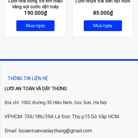
Lưới nhà bóng trẻ em màu
Lưới nhựa trải sàn vật nuôi
vàng sợi cước dệt máy
190.000
₫
85.000
₫
Mua ngay
Mua ngay
THÔNG TIN LIÊN HỆ
LƯỚI AN TOÀN VÀ DÂY THỪNG
Địa chỉ: 100C Đường 35 Hiền Ninh, Sóc Sơn, Hà Nội
VPHCM: 736/186/39A Lê Đức Thọ p15 Gò Vấp HCM
Email: luoiantoanvadaythung@gmail.com