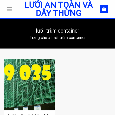
LƯỚI AN TOÀN VÀ
Skip
to
DÂY THỪNG
content
lưới trùm container
Trang chủ
»
lưới trùm container