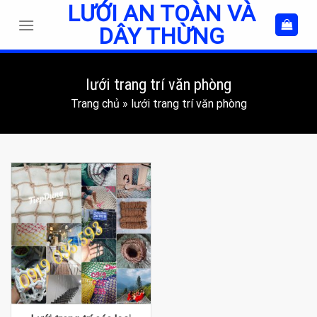
LƯỚI AN TOÀN VÀ
Skip
to
DÂY THỪNG
content
lưới trang trí văn phòng
Trang chủ
»
lưới trang trí văn phòng