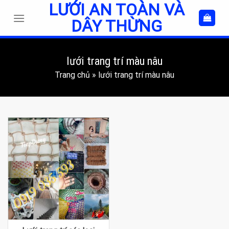
LƯỚI AN TOÀN VÀ
Skip
to
DÂY THỪNG
content
lưới trang trí màu nâu
Trang chủ
»
lưới trang trí màu nâu