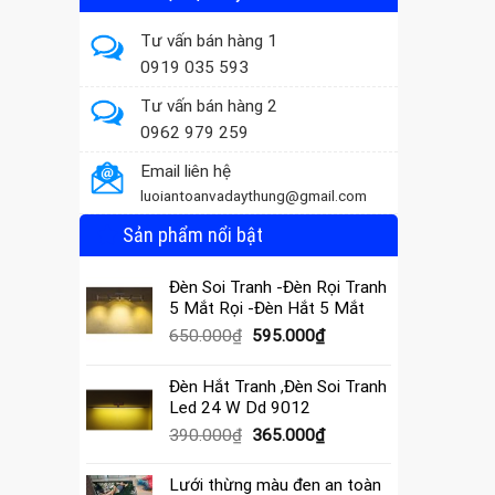
Tư vấn bán hàng 1
0919 035 593
Tư vấn bán hàng 2
0962 979 259
Email liên hệ
luoiantoanvadaythung@gmail.com
Sản phẩm nổi bật
Đèn Soi Tranh -Đèn Rọi Tranh
5 Mắt Rọi -Đèn Hắt 5 Mắt
Giá
Giá
650.000
₫
595.000
₫
gốc
hiện
là:
tại
Đèn Hắt Tranh ,Đèn Soi Tranh
650.000₫.
là:
Led 24 W Dd 9012
595.000₫.
Giá
Giá
390.000
₫
365.000
₫
gốc
hiện
là:
tại
Lưới thừng màu đen an toàn