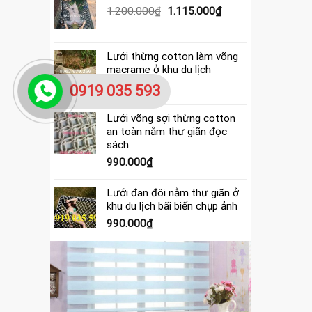
390.000₫.
là:
Giá
Giá
1.200.000
₫
1.115.000
₫
365.000₫.
gốc
hiện
là:
tại
1.200.000₫.
là:
Lưới thừng cotton làm võng
1.115.000₫.
macrame ở khu du lịch
4.000.000
₫
0919 035 593
Lưới võng sợi thừng cotton
an toàn nằm thư giãn đọc
sách
990.000
₫
Lưới đan đôi nằm thư giãn ở
khu du lịch bãi biển chụp ảnh
990.000
₫