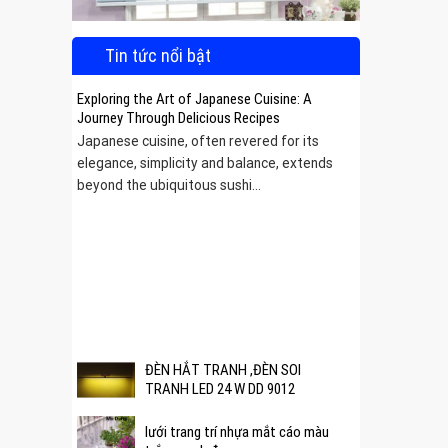
Tin tức nổi bật
Exploring the Art of Japanese Cuisine: A
Journey Through Delicious Recipes
Japanese cuisine, often revered for its
elegance, simplicity and balance, extends
beyond the ubiquitous sushi...
 được
ĐÈN HẮT TRANH ,ĐÈN SOI
TRANH LED 24 W DD 9012
lưới trang trí nhựa mắt cáo màu