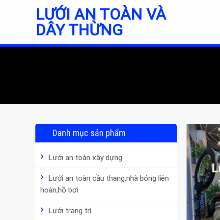
Skip
LƯỚI AN TOÀN VÀ
to
DÂY THỪNG
content
Danh mục sản phẩm
Lưới an toàn xây dựng
Lưới an toàn cầu thang,nhà bóng liên
hoàn,hồ bơi
Lưới trang trí