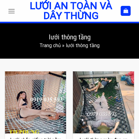
LƯỚI AN TOÀN VÀ
Skip
to
DÂY THỪNG
content
lưới thông tầng
Trang chủ
»
lưới thông tầng