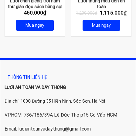
Lưới chắn giếng trời nằm
Lưới thừng màu đen an
thư giãn đọc sách bằng sợi
toàn
Giá
Giá
450.000
₫
1.115.000
₫
dù chịu lực cao
1.200.000
₫
gốc
hiện
là:
tại
Mua ngay
Mua ngay
1.200.000₫.
là:
1.1
THÔNG TIN LIÊN HỆ
LƯỚI AN TOÀN VÀ DÂY THỪNG
Địa chỉ: 100C Đường 35 Hiền Ninh, Sóc Sơn, Hà Nội
VPHCM: 736/186/39A Lê Đức Thọ p15 Gò Vấp HCM
Email: luoiantoanvadaythung@gmail.com