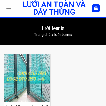
LƯỚI AN TOÀN VÀ
Skip
to
DÂY THỪNG
content
lưới tennis
Trang chủ
»
lưới tennis