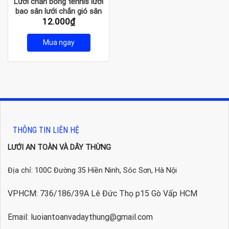
Lưới chắn bóng tennis lưới
bao sân lưới chắn gió sân
12.000
₫
tennis
Mua ngay
THÔNG TIN LIÊN HỆ
LƯỚI AN TOÀN VÀ DÂY THỪNG
Địa chỉ: 100C Đường 35 Hiền Ninh, Sóc Sơn, Hà Nội
VPHCM: 736/186/39A Lê Đức Thọ p15 Gò Vấp HCM
Email: luoiantoanvadaythung@gmail.com