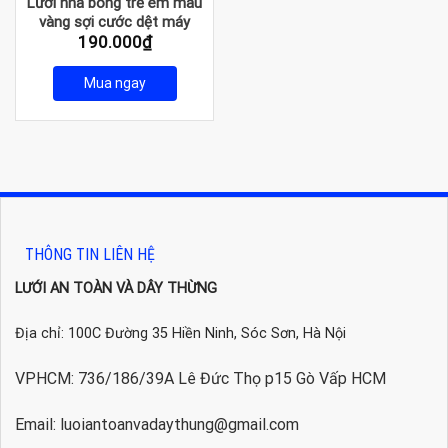
Lưới nhà bóng trẻ em màu
vàng sợi cước dệt máy
190.000
₫
Mua ngay
THÔNG TIN LIÊN HỆ
LƯỚI AN TOÀN VÀ DÂY THỪNG
Địa chỉ: 100C Đường 35 Hiền Ninh, Sóc Sơn, Hà Nội
VPHCM: 736/186/39A Lê Đức Thọ p15 Gò Vấp HCM
Email: luoiantoanvadaythung@gmail.com