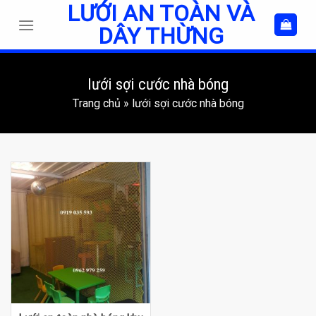
LƯỚI AN TOÀN VÀ
Skip
to
DÂY THỪNG
content
lưới sợi cước nhà bóng
Trang chủ
»
lưới sợi cước nhà bóng