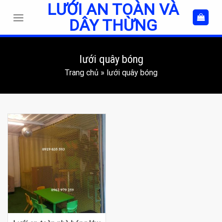
LƯỚI AN TOÀN VÀ
Skip
to
DÂY THỪNG
content
lưới quây bóng
Trang chủ
»
lưới quây bóng