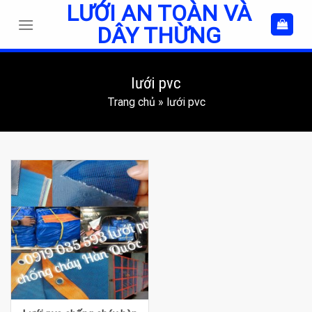
LƯỚI AN TOÀN VÀ
Skip
to
DÂY THỪNG
content
lưới pvc
Trang chủ
»
lưới pvc