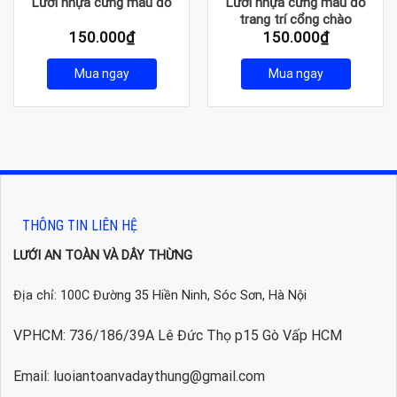
Lưới nhựa cứng màu đỏ
Lưới nhựa cứng màu đỏ
trang trí cổng chào
150.000
₫
150.000
₫
Mua ngay
Mua ngay
THÔNG TIN LIÊN HỆ
LƯỚI AN TOÀN VÀ DÂY THỪNG
Địa chỉ: 100C Đường 35 Hiền Ninh, Sóc Sơn, Hà Nội
VPHCM: 736/186/39A Lê Đức Thọ p15 Gò Vấp HCM
Email: luoiantoanvadaythung@gmail.com