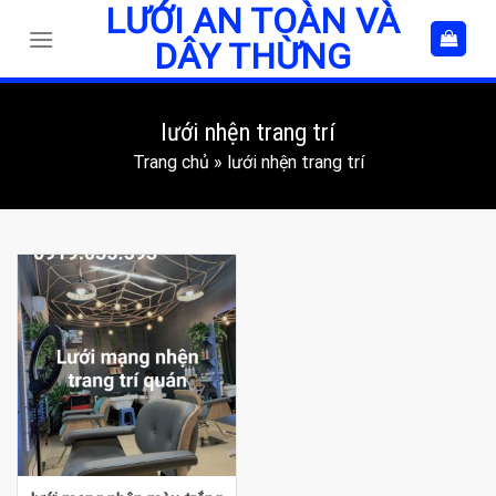
LƯỚI AN TOÀN VÀ
Skip
to
DÂY THỪNG
content
lưới nhện trang trí
Trang chủ
»
lưới nhện trang trí