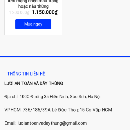
lưới mạng nhện màu trắng
hoặc nâu thừng
Giá
Giá
1.150.000
₫
1.200.000
₫
gốc
hiện
là:
tại
Mua ngay
1.200.000₫.
là:
1.150.000₫.
THÔNG TIN LIÊN HỆ
LƯỚI AN TOÀN VÀ DÂY THỪNG
Địa chỉ: 100C Đường 35 Hiền Ninh, Sóc Sơn, Hà Nội
VPHCM: 736/186/39A Lê Đức Thọ p15 Gò Vấp HCM
Email: luoiantoanvadaythung@gmail.com