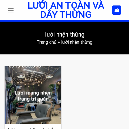
LƯỚI AN TOÀN VÀ
Skip
to
DÂY THỪNG
content
lưới nhện thừng
Trang chủ
»
lưới nhện thừng