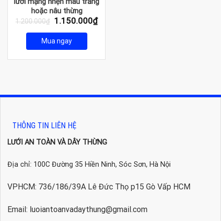
lưới mạng nhện màu trắng
hoặc nâu thừng
Giá
Giá
1.150.000
₫
1.200.000
₫
gốc
hiện
là:
tại
Mua ngay
1.200.000₫.
là:
1.150.000₫.
THÔNG TIN LIÊN HỆ
LƯỚI AN TOÀN VÀ DÂY THỪNG
Địa chỉ: 100C Đường 35 Hiền Ninh, Sóc Sơn, Hà Nội
VPHCM: 736/186/39A Lê Đức Thọ p15 Gò Vấp HCM
Email: luoiantoanvadaythung@gmail.com