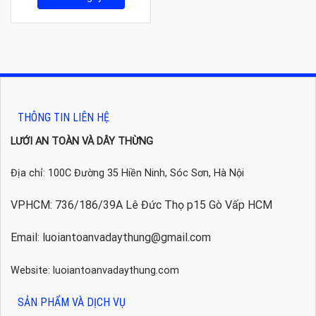
68.000₫.
là:
65.000₫.
THÔNG TIN LIÊN HỆ
LƯỚI AN TOÀN VÀ DÂY THỪNG
Địa chỉ: 100C Đường 35 Hiền Ninh, Sóc Sơn, Hà Nội
VPHCM: 736/186/39A Lê Đức Thọ p15 Gò Vấp HCM
Email: luoiantoanvadaythung@gmail.com
Website: luoiantoanvadaythung.com
SẢN PHẨM VÀ DỊCH VỤ