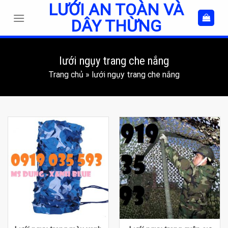
LƯỚI AN TOÀN VÀ
Skip
to
DÂY THỪNG
content
lưới ngụy trang che nắng
Trang chủ
»
lưới ngụy trang che nắng